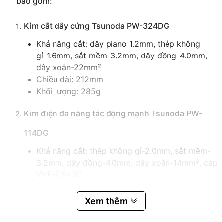
bao gồm:
Kìm cắt dây cứng Tsunoda PW-324DG
Khả năng cắt: dây piano 1.2mm, thép không
gỉ-1.6mm, sắt mềm-3.2mm, dây đồng-4.0mm,
dây xoắn-22mm²
Chiều dài: 212mm
Khối lượng: 285g
Kìm điện đa năng tác động mạnh Tsunoda PW-
114DG
Khả năng cắt: thép không gỉ-2.0mm, sắt mềm-
3.2mm, dây đồng-4.0mm, dây xoắn-14mm², cáp
VVF-2.6x3C
Có chức năng bấm cos
Chiều dài: 215mm
Xem thêm
Khối lượng: 340g