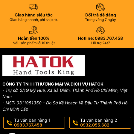
VP Hà Nội: 19 Ngõ 48, Ngọc Trì, Tổ 7, P. Thạch Bàn,
Q. Long Biên, Hà Nội.
Giao hàng siêu tốc
Đổi trả dễ dàng
Giao hàng nhanh, phí ship rẻ.
Trong vòng 7 ngày
Hotline:
0983.767.458 – 0975.977.458
Hoàn tiền 100%
Hotline: 0983.767.458
Email:
hatok2012@gmail.com – sales@hatok.vn
Nếu sản phẩm lỗi kĩ thuật
Hỗ trợ 24/7
CÔNG TY TNHH THƯƠNG MẠI VÀ DỊCH VỤ HATOK
- Trụ sở: 2/1G Mỹ Huề, Xã Bà Điểm, Thành Phố Hồ Chí Minh, Việt
Nam
- MST: 0311951350 – Do Sở Kế Hoạch Và Đầu Tư Thành Phố Hồ
Chí Minh Cấp
Tư vấn bán hàng 1
Tư vấn bán hàng 2
0983.767.458
0932.055.682