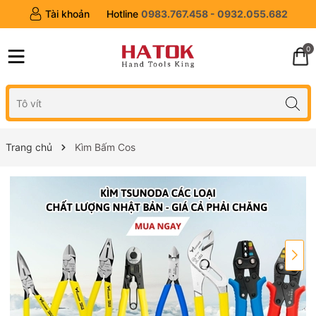
Tài khoản
Hotline
0983.767.458 - 0932.055.682
0
Trang chủ
Kìm Bấm Cos