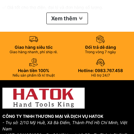
✅ Giá tốt cho thợ điện, đại lý và đơn hàng số lượng.
Xem thêm
✅ Giao hàng toàn quốc – hỗ trợ nhanh chóng.
Giao hàng siêu tốc
Đổi trả dễ dàng
Giao hàng nhanh, phí ship rẻ.
Trong vòng 7 ngày
Hoàn tiền 100%
Hotline: 0983.767.458
Nếu sản phẩm lỗi kĩ thuật
Hỗ trợ 24/7
CÔNG TY TNHH THƯƠNG MẠI VÀ DỊCH VỤ HATOK
- Trụ sở: 2/1G Mỹ Huề, Xã Bà Điểm, Thành Phố Hồ Chí Minh, Việt
Nam