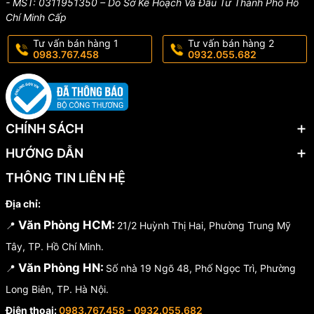
- MST: 0311951350 – Do Sở Kế Hoạch Và Đầu Tư Thành Phố Hồ
Chí Minh Cấp
Tư vấn bán hàng 1
Tư vấn bán hàng 2
0983.767.458
0932.055.682
CHÍNH SÁCH
HƯỚNG DẪN
THÔNG TIN LIÊN HỆ
Địa chỉ:
Văn Phòng HCM:
📍
21/2 Huỳnh Thị Hai, Phường Trung Mỹ
Tây, TP. Hồ Chí Minh.
Văn Phòng HN:
📍
Số nhà 19 Ngõ 48, Phố Ngọc Trì, Phường
Long Biên, TP. Hà Nội.
Điện thoại:
0983.767.458 - 0932.055.682