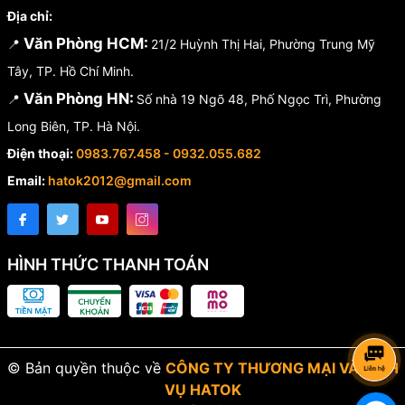
Phù hợp
xưởng cơ khí, gara, đội bảo trì, công trình
và
Địa chỉ:
người dùng gia dụng yêu thích DIY.
Văn Phòng HCM:
📍
21/2 Huỳnh Thị Hai, Phường Trung Mỹ
HATOK – Hand Tools King
: Cam kết
hàng chính hãng, tư
Tây, TP. Hồ Chí Minh.
vấn đúng nhu cầu, giao nhanh toàn quốc
.
Văn Phòng HN:
📍
Số nhà 19 Ngõ 48, Phố Ngọc Trì, Phường
Long Biên, TP. Hà Nội.
Điện thoại:
0983.767.458 - 0932.055.682
Email:
hatok2012@gmail.com
HÌNH THỨC THANH TOÁN
© Bản quyền thuộc về
CÔNG TY THƯƠNG MẠI VÀ DỊCH
VỤ HATOK