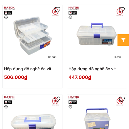
Hộp đựng đồ nghề ốc vít
Hộp đựng đồ nghề ốc vít
ngành may Ringstar DA-343
Ringstar R-390 Nhật Bản
506.000₫
447.000₫
Nhật Bản