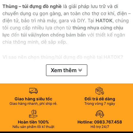
Thùng – túi đựng đồ nghề
là giải pháp lưu trữ và di
chuyển dụng cụ gọn gàng, an toàn cho thợ cơ khí, điện –
điện tử, bảo trì nhà máy, gara và DIY. Tại
HATOK
, chúng
tôi cung cấp nhiều lựa chọn từ
thùng nhựa cứng chịu
lực
đến
túi vải/nylon chống bám bẩn
với thiết kế ngăn
chia thông minh, dễ sắp xếp.
Vì sao nên chọn thùng/túi đựng đồ nghề tại HATOK?
Bền – chắc – gọn
: Vật liệu nhựa ABS/PP chịu lực hoặc vải
Xem thêm
dệt dày, khóa/bản lề chắc chắn, chịu tải tốt.
Sắp xếp khoa học
: Nhiều ngăn – khay – hộp nhỏ, có thể
tháo lắp; phù hợp vít, mũi khoan, kìm, tuốc nơ vít…
Giao hàng siêu tốc
Đổi trả dễ dàng
Giao hàng nhanh, phí ship rẻ.
Trong vòng 7 ngày
Dễ di chuyển
: Tay xách chắc tay, nắp khóa an toàn; một
số mẫu có
gioăng chống bụi/ẩm
.
Hoàn tiền 100%
Hotline: 0983.767.458
Đa dạng kích thước
: Từ hộp mini đựng linh kiện đến
Nếu sản phẩm lỗi kĩ thuật
Hỗ trợ 24/7
thùng cỡ lớn
cho bộ dụng cụ chuyên nghiệp.