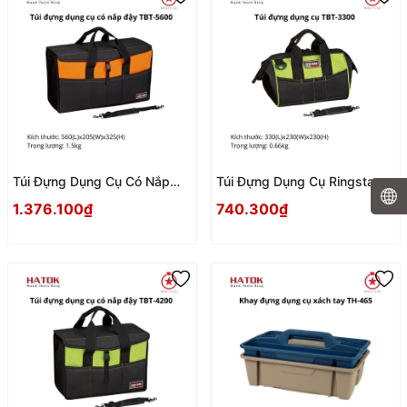
Túi Đựng Dụng Cụ Có Nắp
Túi Đựng Dụng Cụ Ringstar
Đậy Ringstar TBT-5600 Nhật
TBT-3300 Nhật Bản
1.376.100₫
740.300₫
Bản