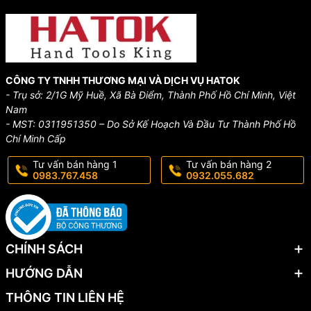
Thương hiệu uy tín
: Hàng
chính hãng
, điển hình như
Ring Star (Japan)
…, phân phối bởi
HATOK
.
Cách chọn nhanh
CÔNG TY TNHH THƯƠNG MẠI VÀ DỊCH VỤ HATOK
- Trụ sở: 2/1G Mỹ Huề, Xã Bà Điểm, Thành Phố Hồ Chí Minh, Việt
Điện – điện tử, DIY nhỏ
: ưu tiên
hộp/túi compact
, nhiều
Nam
ngăn nhỏ, nhẹ.
- MST: 0311951350 – Do Sở Kế Hoạch Và Đầu Tư Thành Phố Hồ
Chí Minh Cấp
Bảo trì nhà máy, cơ khí
: chọn
thùng nhựa cứng chịu tải
,
nắp khóa chắc, khoang rộng.
Tư vấn bán hàng 1
Tư vấn bán hàng 2
0983.767.458
0932.055.682
Di chuyển thường xuyên
: ưu tiên
túi mềm nhiều ngăn
hoặc
thùng có tay xách êm
, nắp chốt nhanh.
Ứng dụng
CHÍNH SÁCH
Sắp xếp bộ kìm – tô vít – mỏ lết, mũi khoan, đầu lục
HƯỚNG DẪN
giác, linh kiện điện – điện tử, phụ tùng…
THÔNG TIN LIÊN HỆ