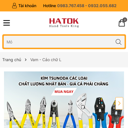
Tài khoản
Hotline
0983.767.458 - 0932.055.682
0
Trang chủ
Vam - Cảo chữ L