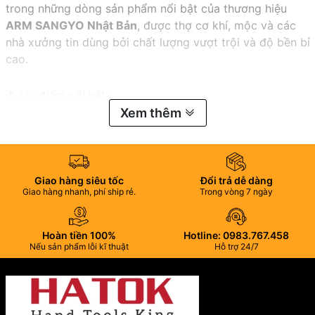
trong những dòng sản phẩm nổi bật của thương hiệu
ARM SANGYO Nhật Bản
, được thợ cơ khí, mộc và các
nhà xưởng tin dùng bởi chất lượng vượt trội và độ bền bỉ
cao.
🌟 Ưu điểm nổi bật:
Xem thêm
Kẹp giữ chắc chắn:
Giúp cố định gỗ, kim loại, nhựa…
trong suốt quá trình gia công.
Thép hợp kim cao cấp:
Bền bỉ, chịu lực lớn, ít biến dạng,
Giao hàng siêu tốc
Đổi trả dễ dàng
chống gỉ sét.
Giao hàng nhanh, phí ship rẻ.
Trong vòng 7 ngày
Thiết kế linh hoạt:
Thanh trượt dễ điều chỉnh, lực siết
mạnh, thao tác nhanh chóng.
Hoàn tiền 100%
Hotline: 0983.767.458
Nếu sản phẩm lỗi kĩ thuật
Hỗ trợ 24/7
Ứng dụng đa dạng:
Dùng trong ngành cơ khí, chế tạo,
sản xuất nội thất và DIY tại gia đình.
🏭 Ứng dụng thực tế: