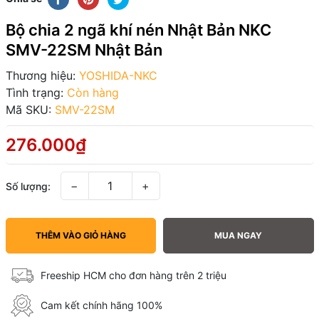
Bộ chia 2 ngã khí nén Nhật Bản NKC
SMV-22SM Nhật Bản
Thương hiệu:
YOSHIDA-NKC
Tình trạng:
Còn hàng
Mã SKU:
SMV-22SM
276.000₫
−
+
Số lượng:
THÊM VÀO GIỎ HÀNG
MUA NGAY
Freeship HCM cho đơn hàng trên 2 triệu
Cam kết chính hãng 100%