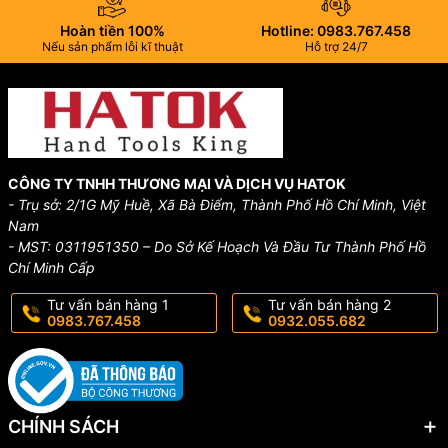
Hoàn tiền 100%
Hotline: 0983.767.458
Nếu sản phẩm lỗi kĩ thuật
Hỗ trợ 24/7
CÔNG TY TNHH THƯƠNG MẠI VÀ DỊCH VỤ HATOK
- Trụ sở: 2/1G Mỹ Huề, Xã Bà Điểm, Thành Phố Hồ Chí Minh, Việt
Nam
- MST: 0311951350 – Do Sở Kế Hoạch Và Đầu Tư Thành Phố Hồ
Chí Minh Cấp
Tư vấn bán hàng 1
Tư vấn bán hàng 2
0983.767.458
0932.055.682
CHÍNH SÁCH