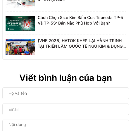
Cách Chọn Size Kìm Bấm Cos Tsunoda TP-5
Và TP-5S: Bản Nào Phù Hợp Với Bạn?
[VHF 2026] HATOK KHÉP LẠI HÀNH TRÌNH
TẠI TRIỂN LÃM QUỐC TẾ NGŨ KIM & DỤNG
CỤ PHỤ TRỢ VIỆT NAM
Viết bình luận của bạn