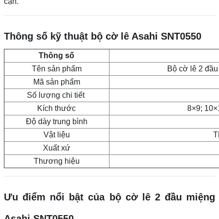
cận.
Thông số kỹ thuật
bộ cờ lê Asahi SNT0550
Thông số
Tên sản phẩm
Bộ cờ lê 2 đầ
Mã sản phẩm
Số lượng chi tiết
Kích thước
8×9; 10×
Độ dày trung bình
Vật liệu
T
Xuất xứ
Thương hiệu
Ưu điểm nổi bật của
bộ cờ lê 2 đầu miệng
Asahi SNT0550