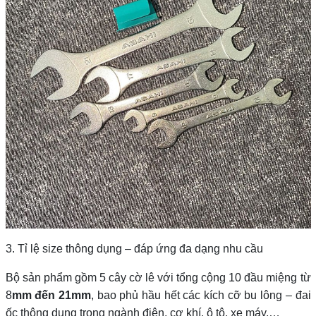
3. Tỉ lệ size thông dụng – đáp ứng đa dạng nhu cầu
Bộ sản phẩm gồm 5 cây cờ lê với tổng cộng 10 đầu miệng từ
8
mm đến 21mm
, bao phủ hầu hết các kích cỡ bu lông – đai
ốc thông dụng trong ngành điện, cơ khí, ô tô, xe máy,…