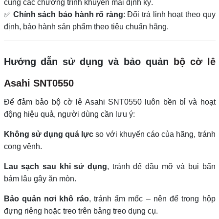
cùng các chương trình khuyến mãi định kỳ.
✅
Chính sách bảo hành rõ ràng
: Đổi trả linh hoạt theo quy
định, bảo hành sản phẩm theo tiêu chuẩn hãng.
Hướng dẫn sử dụng và bảo quản
bộ cờ lê
Asahi SNT0550
Để đảm bảo bộ cờ lê Asahi SNT0550 luôn bền bỉ và hoạt
động hiệu quả, người dùng cần lưu ý:
Không sử dụng quá lực
so với khuyến cáo của hãng, tránh
cong vênh.
Lau sạch sau khi sử dụng
, tránh để dầu mỡ và bụi bẩn
bám lâu gây ăn mòn.
Bảo quản nơi khô ráo
, tránh ẩm mốc – nên để trong hộp
đựng riêng hoặc treo trên bảng treo dụng cụ.