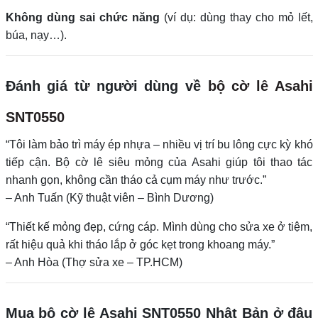
Không dùng sai chức năng
(ví dụ: dùng thay cho mỏ lết,
búa, nạy…).
Đánh giá từ người dùng về
bộ cờ lê Asahi
SNT0550
“Tôi làm bảo trì máy ép nhựa – nhiều vị trí bu lông cực kỳ khó
tiếp cận. Bộ cờ lê siêu mỏng của Asahi giúp tôi thao tác
nhanh gọn, không cần tháo cả cụm máy như trước.”
– Anh Tuấn (Kỹ thuật viên – Bình Dương)
“Thiết kế mỏng đẹp, cứng cáp. Mình dùng cho sửa xe ở tiệm,
rất hiệu quả khi tháo lắp ở góc kẹt trong khoang máy.”
– Anh Hòa (Thợ sửa xe – TP.HCM)
Mua bộ cờ lê Asahi SNT0550 Nhật Bản ở đâu