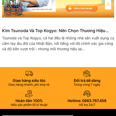
Kìm Tsunoda Và Top Kogyo: Nên Chọn Thương Hiệu
Nhật Bản Nào Cho Bộ Đồ Nghề Của Bạn?
Tsunoda và Top​ Kogyo, cả hai đều là những nhà sản xuất dụng cụ
cầm tay lâu đời của Nhật Bản, nổi tiếng với độ chính xác gia công
và độ bền vượt trội - nhưng mỗi thương hiệu lại...
Giao hàng siêu tốc
Đổi trả dễ dàng
Giao hàng nhanh, phí ship rẻ.
Trong vòng 7 ngày
Hoàn tiền 100%
Hotline: 0983.767.458
Nếu sản phẩm lỗi kĩ thuật
Hỗ trợ 24/7