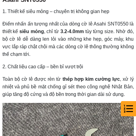
1. Thiết kế siêu mỏng – chuyên trị không gian hẹp
Điểm nhấn ấn tượng nhất của dòng cờ lê Asahi SNT0550 là
thiết kế
siêu mỏng
, chỉ từ
3.2-4.0mm
tùy từng size. Nhờ đó,
bộ cờ lê dễ dàng len lỏi vào những khe hẹp, góc máy, khu
vực lắp ráp chật chội mà các dòng cờ lê thông thường không
thể chạm tới.
2. Chất liệu cao cấp – bền bỉ vượt trội
Toàn bộ cờ lê được rèn từ
thép hợp kim cường lực
, xử lý
nhiệt và phủ bề mặt chống gỉ sét theo công nghệ Nhật Bản,
giúp tăng độ cứng và độ bền trong thời gian dài sử dụng.