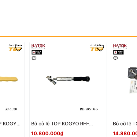
Bộ cờ lê TOP KOGYO RH-
Bộ cờ lê 
50NTG-N Nhật Bản
100NTG-N
10.800.000₫
14.880.0