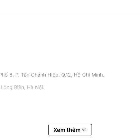
hố 8, P. Tân Chánh Hiệp, Q.12, Hồ Chí Minh.
 Long Biên, Hà Nội.
Xem thêm