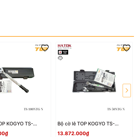
TOP KOGYO TS-
Bộ cờ lê TOP KOGYO TS-
 Nhật Bản
50NTG-N Nhật Bản
00₫
13.872.000₫