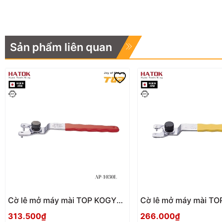
Sản phẩm liên quan
Cờ lê mở máy mài TOP KOGYO
Cờ lê mở máy mài TOP KOGYO
AP-1030L Nhật Bản
AP-1030 Nhật Bản
313.500₫
266.000₫