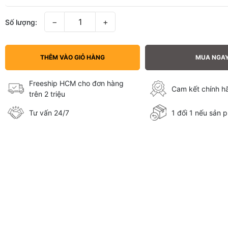
−
+
Số lượng:
THÊM VÀO GIỎ HÀNG
MUA NGA
Freeship HCM cho đơn hàng
Cam kết chính 
trên 2 triệu
Tư vấn 24/7
1 đổi 1 nếu sản p