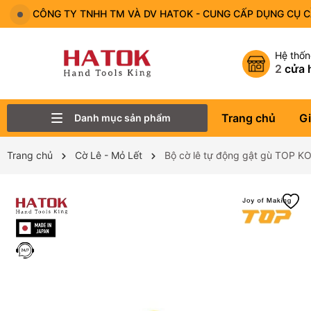
CÔNG TY TNHH TM VÀ DV HATOK - CUNG CẤP DỤNG CỤ 
Hệ thố
2
cửa 
Trang chủ
Gi
Danh mục sản phẩm
Thiết Bị Đo - Dụng cụ đo
Lục Giác
Tô Vít - Mũi Vít
Bộ Dụng Cụ
Đầu Tuýp (Đầu Khẩu)
Tay Vặn
Mỏ Lết
Cờ Lê
Trang chủ
Cờ Lê - Mỏ Lết
Bộ cờ lê tự động gật gù TOP 