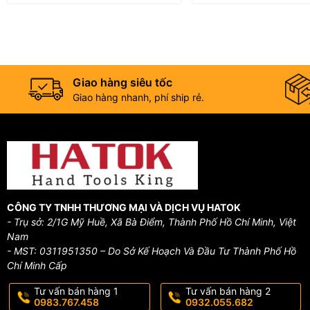
Giao hàng siêu tốc
Giao hàng nhanh, phí ship rẻ.
CÔNG TY TNHH THƯƠNG MẠI VÀ DỊCH VỤ HATOK
- Trụ sở: 2/1G Mỹ Huề, Xã Bà Điểm, Thành Phố Hồ Chí Minh, Việt
Nam
- MST: 0311951350 – Do Sở Kế Hoạch Và Đầu Tư Thành Phố Hồ
Chí Minh Cấp
Tư vấn bán hàng 1
Tư vấn bán hàng 2
0983.767.458
0932.055.682