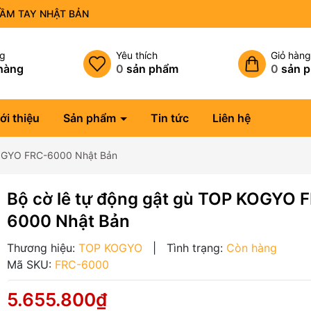
CẦM TAY NHẬT BẢN
ng
Yêu thích
Giỏ hàn
hàng
0
sản phẩm
0
sản 
ới thiệu
Sản phẩm
Tin tức
Liên hệ
KOGYO FRC-6000 Nhật Bản
Bộ cờ lê tự động gật gù TOP KOGYO 
6000 Nhật Bản
Thương hiệu:
TOP KOGYO
|
Tình trạng:
Còn hàng
Mã SKU:
FRC-6000
5.655.800₫