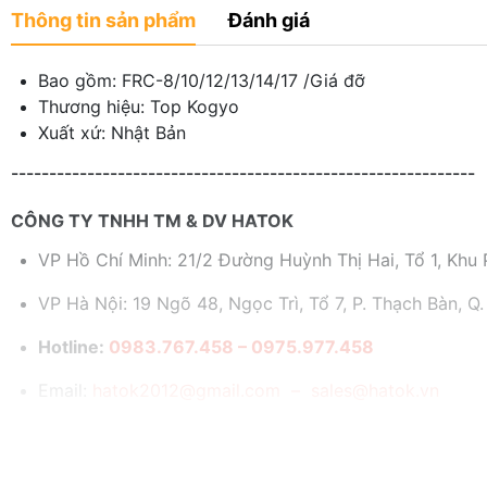
Thông tin sản phẩm
Đánh giá
Bao gồm: FRC-8/10/12/13/14/17 /Giá đỡ
Thương hiệu: Top Kogyo
Xuất xứ: Nhật Bản
-------------------------------------------------------------
CÔNG TY TNHH TM & DV HATOK
VP Hồ Chí Minh: 21/2 Đường Huỳnh Thị Hai, Tổ 1, Khu P
VP Hà Nội: 19 Ngõ 48, Ngọc Trì, Tổ 7, P. Thạch Bàn, Q.
Hotline:
0983.767.458 – 0975.977.458
Email:
hatok2012@gmail.com – sales@hatok.vn