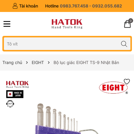
Tài khoản
Hotline
0983.767.458 - 0932.055.682
0
Trang chủ
EIGHT
Bộ lục giác EIGHT TS-9 Nhật Bản