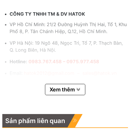
CÔNG TY TNHH TM & DV HATOK
VP Hồ Chí Minh: 21/2 Đường Huỳnh Thị Hai, Tổ 1, Khu
Phố 8, P. Tân Chánh Hiệp, Q.12, Hồ Chí Minh.
VP Hà Nội: 19 Ngõ 48, Ngọc Trì, Tổ 7, P. Thạch Bàn,
Q. Long Biên, Hà Nội.
Hotline:
0983.767.458 – 0975.977.458
Email:
hatok2012@gmail.com – sales@hatok.vn
Xem thêm
Sản phẩm liên quan