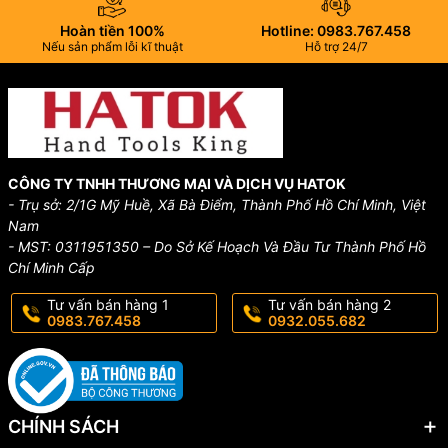
Hoàn tiền 100%
Hotline: 0983.767.458
Nếu sản phẩm lỗi kĩ thuật
Hỗ trợ 24/7
CÔNG TY TNHH THƯƠNG MẠI VÀ DỊCH VỤ HATOK
- Trụ sở: 2/1G Mỹ Huề, Xã Bà Điểm, Thành Phố Hồ Chí Minh, Việt
Nam
- MST: 0311951350 – Do Sở Kế Hoạch Và Đầu Tư Thành Phố Hồ
Chí Minh Cấp
Tư vấn bán hàng 1
Tư vấn bán hàng 2
0983.767.458
0932.055.682
CHÍNH SÁCH