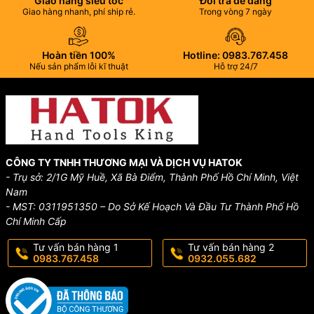
Giao hàng siêu tốc
Đổi trả dễ dàng
Giao hàng nhanh, phí ship rẻ.
Trong vòng 7 ngày
Hoàn tiền 100%
Hotline: 0983.767.458
Nếu sản phẩm lỗi kĩ thuật
Hỗ trợ 24/7
CÔNG TY TNHH THƯƠNG MẠI VÀ DỊCH VỤ HATOK
- Trụ sở: 2/1G Mỹ Huề, Xã Bà Điểm, Thành Phố Hồ Chí Minh, Việt
Nam
- MST: 0311951350 – Do Sở Kế Hoạch Và Đầu Tư Thành Phố Hồ
Chí Minh Cấp
Tư vấn bán hàng 1
Tư vấn bán hàng 2
0983.767.458
0932.055.682