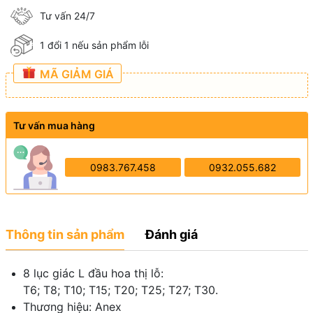
Tư vấn 24/7
1 đổi 1 nếu sản phẩm lỗi
MÃ GIẢM GIÁ
Tư vấn mua hàng
0983.767.458
0932.055.682
Thông tin sản phẩm
Đánh giá
8 lục giác L đầu hoa thị lỗ:
T6; T8; T10; T15; T20; T25; T27; T30.
Thương hiệu: Anex