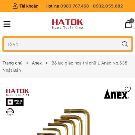
Tài khoản
Hotline
0983.767.458 - 0932.055.682
0
Trang chủ
Anex
Bộ lục giác hoa thị chữ L Anex No.638
Nhật Bản