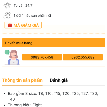
Tư vấn 24/7
1 đổi 1 nếu sản phẩm lỗi
MÃ GIẢM GIÁ
Tư vấn mua hàng
0983.767.458
0932.055.682
Thông tin sản phẩm
Đánh giá
Bao gồm 8 size: T8; T10; T15; T20; T25; T27; T30;
T40
Thương hiệu: Eight