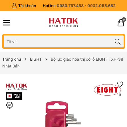
Tài khoản
Hotline
0983.767.458 - 0932.055.682
0
Trang chủ
EIGHT
Bộ lục giác hoa thị có lỗ EIGHT TXH-S8
Nhật Bản