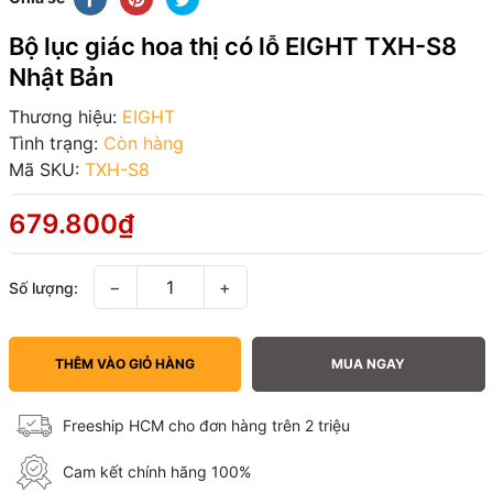
Bộ lục giác hoa thị có lỗ EIGHT TXH-S8
Nhật Bản
Thương hiệu:
EIGHT
Tình trạng:
Còn hàng
Mã SKU:
TXH-S8
679.800₫
−
+
Số lượng:
THÊM VÀO GIỎ HÀNG
MUA NGAY
Freeship HCM cho đơn hàng trên 2 triệu
Cam kết chính hãng 100%