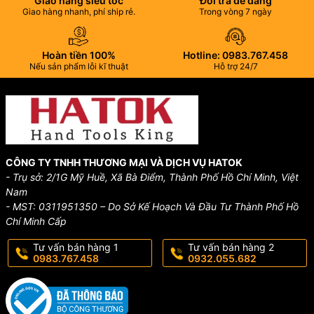
Giao hàng siêu tốc
Đổi trả dễ dàng
Giao hàng nhanh, phí ship rẻ.
Trong vòng 7 ngày
Hoàn tiền 100%
Hotline: 0983.767.458
Nếu sản phẩm lỗi kĩ thuật
Hỗ trợ 24/7
CÔNG TY TNHH THƯƠNG MẠI VÀ DỊCH VỤ HATOK
- Trụ sở: 2/1G Mỹ Huề, Xã Bà Điểm, Thành Phố Hồ Chí Minh, Việt
Nam
- MST: 0311951350 – Do Sở Kế Hoạch Và Đầu Tư Thành Phố Hồ
Chí Minh Cấp
Tư vấn bán hàng 1
Tư vấn bán hàng 2
0983.767.458
0932.055.682