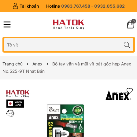
Tài khoản
Hotline
0983.767.458 - 0932.055.682
0
Trang chủ
Anex
Bộ tay vặn và mũi vít bắt góc hẹp Anex
No.525-9T Nhật Bản