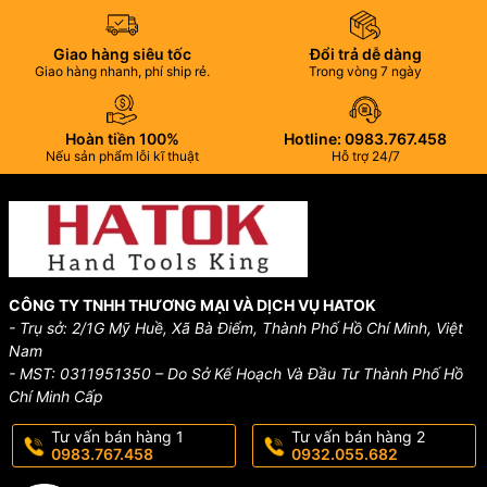
Giao hàng siêu tốc
Đổi trả dễ dàng
Giao hàng nhanh, phí ship rẻ.
Trong vòng 7 ngày
Hoàn tiền 100%
Hotline: 0983.767.458
Nếu sản phẩm lỗi kĩ thuật
Hỗ trợ 24/7
CÔNG TY TNHH THƯƠNG MẠI VÀ DỊCH VỤ HATOK
- Trụ sở: 2/1G Mỹ Huề, Xã Bà Điểm, Thành Phố Hồ Chí Minh, Việt
Nam
- MST: 0311951350 – Do Sở Kế Hoạch Và Đầu Tư Thành Phố Hồ
Chí Minh Cấp
Tư vấn bán hàng 1
Tư vấn bán hàng 2
0983.767.458
0932.055.682