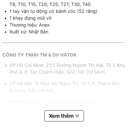
T8; T10; T15; T20; T25; T27; T30; T40
1 tay vặn tự động có bánh cóc (52 răng)
1 khay đựng mũi vít
Thương hiệu: Anex
Xuất xứ: Nhật Bản
-------------------------------------------------------------
CÔNG TY TNHH TM & DV HATOK
VP Hồ Chí Minh: 21/2 Đường Huỳnh Thị Hai, Tổ 1, Khu
Phố 8, P. Tân Chánh Hiệp, Q.12, Hồ Chí Minh.
VP Hà Nội: 19 Ngõ 48, Ngọc Trì, Tổ 7, P. Thạch Bàn,
Q. Long Biên, Hà Nội.
Hotline:
0983.767.458 – 0975.977.458
Email:
hatok2012@gmail.com – sales@hatok.vn
Xem thêm