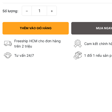
−
+
Số lượng:
THÊM VÀO GIỎ HÀNG
MUA NGA
Freeship HCM cho đơn hàng
Cam kết chính 
trên 2 triệu
Tư vấn 24/7
1 đổi 1 nếu sản p