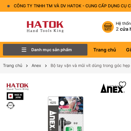
CÔNG TY TNHH TM VÀ DV HATOK - CUNG CẤP DỤNG CỤ 
Hệ thố
2
cửa 
Trang chủ
Gi
Danh mục sản phẩm
Thiết Bị Đo - Dụng cụ đo
Lục Giác
Tô Vít - Mũi Vít
Bộ Dụng Cụ
Đầu Tuýp (Đầu Khẩu)
Tay Vặn
Mỏ Lết
Cờ Lê
Trang chủ
Anex
Bộ tay vặn và mũi vít dùng trong góc hẹp