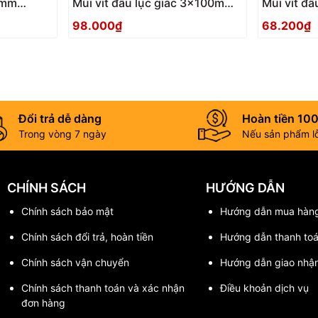
 3mm
Mũi vít đầu lục giác 3x100mm
Mũi vít đ
ACHX-3010 Anex
ACHX-306
98.000₫
68.200₫
Đổi trả dễ dàng
Hoàn tiền 10
Trong vòng 7 ngày
Nếu sản phẩm lỗi
CHÍNH SÁCH
HƯỚNG DẪN
Chính sách bảo mật
Hướng dẫn mua hàn
Chính sách đổi trả, hoàn tiền
Hướng dẫn thanh to
Chính sách vận chuyển
Hướng dẫn giao nhậ
Chính sách thanh toán và xác nhận
Điều khoản dịch vụ
đơn hàng