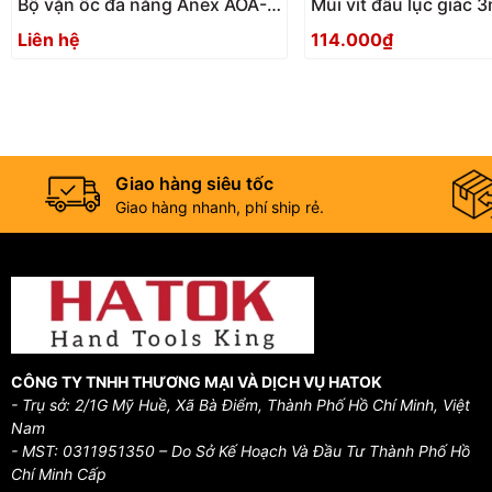
Bộ vặn ốc đa năng Anex AOA-
Mũi vít đầu lục giác
17S1 Nhật Bản
ACHX-3015 Anex
Liên hệ
114.000₫
Giao hàng siêu tốc
Giao hàng nhanh, phí ship rẻ.
CÔNG TY TNHH THƯƠNG MẠI VÀ DỊCH VỤ HATOK
- Trụ sở: 2/1G Mỹ Huề, Xã Bà Điểm, Thành Phố Hồ Chí Minh, Việt
Nam
- MST: 0311951350 – Do Sở Kế Hoạch Và Đầu Tư Thành Phố Hồ
Chí Minh Cấp