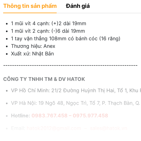
Thông tin sản phẩm
Đánh giá
1 mũi vít 4 cạnh: (+)2 dài 19mm
1 mũi vít 2 cạnh: (-)6 dài 19mm
1 tay vặn thẳng 108mm có bánh cóc (16 răng)
Thương hiệu: Anex
Xuất xứ: Nhật Bản
-------------------------------------------------------------
CÔNG TY TNHH TM & DV HATOK
VP Hồ Chí Minh: 21/2 Đường Huỳnh Thị Hai, Tổ 1, Khu P
VP Hà Nội: 19 Ngõ 48, Ngọc Trì, Tổ 7, P. Thạch Bàn, Q.
Hotline:
0983.767.458 – 0975.977.458
Email:
hatok2012@gmail.com – sales@hatok.vn