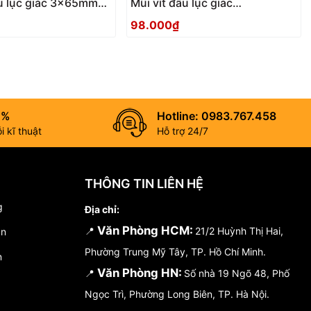
ầu lục giác 3x65mm
Mũi vít đầu lục giác
5 Anex
2.5x100mm ACHX-2510 Anex
98.000₫
0%
Hotline: 0983.767.458
 kĩ thuật
Hỗ trợ 24/7
THÔNG TIN LIÊN HỆ
g
Địa chỉ:
Văn Phòng HCM:
📍
21/2 Huỳnh Thị Hai,
án
Phường Trung Mỹ Tây, TP. Hồ Chí Minh.
n
Văn Phòng HN:
📍
Số nhà 19 Ngõ 48, Phố
Ngọc Trì, Phường Long Biên, TP. Hà Nội.