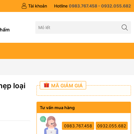
Tài khoản
Hotline
0983.767.458 - 0932.055.682
g
phẩm
hẹp loại
MÃ GIẢM GIÁ
Tư vấn mua hàng
0983.767.458
0932.055.682