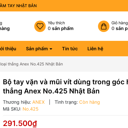
CẦM TAY NHẬT BẢN
ng
Yêu thích
Giỏ hàn
hàng
0
sản phẩm
0
sản 
ới thiệu
Sản phẩm
Tin tức
Liên hệ
 loại thẳng Anex No.425 Nhật Bản
Bộ tay vặn và mũi vít dùng trong góc 
thẳng Anex No.425 Nhật Bản
Thương hiệu:
ANEX
|
Tình trạng:
Còn hàng
Mã SKU:
No.425
291.500₫