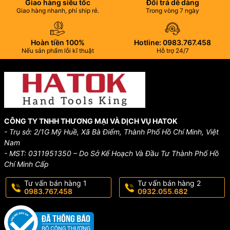
Giao hàng siêu tốc
Đổi trả dễ dàng
Giao hàng nhanh, phí ship rẻ.
Trong vòng 7 ngày
Hoàn tiền 100%
Hotline: 0983.767.458
Nếu sản phẩm lỗi kĩ thuật
Hỗ trợ 24/7
CÔNG TY TNHH THƯƠNG MẠI VÀ DỊCH VỤ HATOK
- Trụ sở: 2/1G Mỹ Huề, Xã Bà Điểm, Thành Phố Hồ Chí Minh, Việt
Nam
- MST: 0311951350 – Do Sở Kế Hoạch Và Đầu Tư Thành Phố Hồ
Chí Minh Cấp
Tư vấn bán hàng 1
Tư vấn bán hàng 2
0983.767.458
0932.055.682