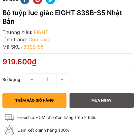
Bộ tuýp lục giác EIGHT 83SB-S5 Nhật
Bản
Thương hiệu:
EIGHT
Tình trạng:
Còn hàng
Mã SKU:
83SB-S5
919.600₫
−
+
Số lượng:
THÊM VÀO GIỎ HÀNG
MUA NGAY
Freeship HCM cho đơn hàng trên 2 triệu
Cam kết chính hãng 100%