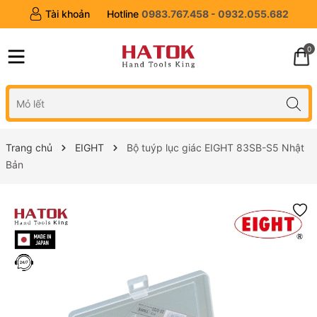
Tài khoản
Hotline
0983.767.458 - 0932.055.682
0
Trang chủ
EIGHT
Bộ tuýp lục giác EIGHT 83SB-S5 Nhật
Bản