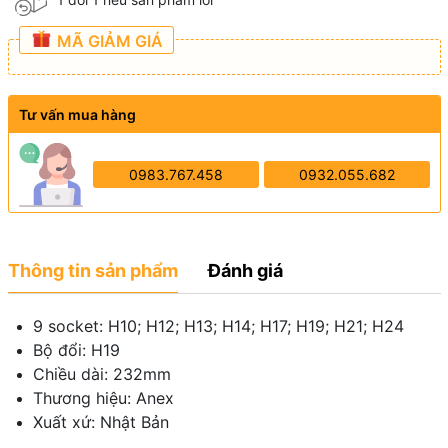
MÃ GIẢM GIÁ
Tư vấn mua hàng
0983.767.458
0932.055.682
Thông tin sản phẩm
Đánh giá
9 socket: H10; H12; H13; H14; H17; H19; H21; H24
Bộ đổi: H19
Chiều dài: 232mm
Thương hiệu: Anex
Xuất xứ: Nhật Bản