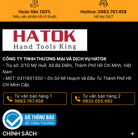
Hoàn tiền 100%
Hotline: 0983.767.458
Nếu sản phẩm lỗi kĩ thuật
Hỗ trợ 24/7
CÔNG TY TNHH THƯƠNG MẠI VÀ DỊCH VỤ HATOK
- Trụ sở: 2/1G Mỹ Huề, Xã Bà Điểm, Thành Phố Hồ Chí Minh, Việt
Nam
- MST: 0311951350 – Do Sở Kế Hoạch Và Đầu Tư Thành Phố Hồ
Chí Minh Cấp
Tư vấn bán hàng 1
Tư vấn bán hàng 2
0983.767.458
0932.055.682
CHÍNH SÁCH