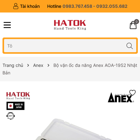
Tài khoản
Hotline
0983.767.458 - 0932.055.682
0
Trang chủ
Anex
Bộ vặn ốc đa năng Anex AOA-19S2 Nhật
Bản