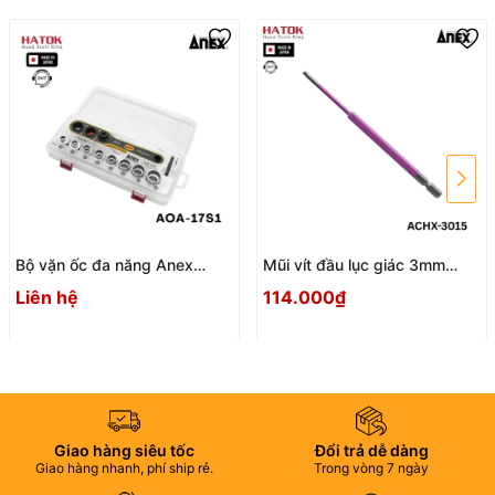
Bộ vặn ốc đa năng Anex
Mũi vít đầu lục giác 3mm
AOA-17S1 Nhật Bản
ACHX-3015 Anex
Liên hệ
114.000₫
Giao hàng siêu tốc
Đổi trả dễ dàng
Giao hàng nhanh, phí ship rẻ.
Trong vòng 7 ngày