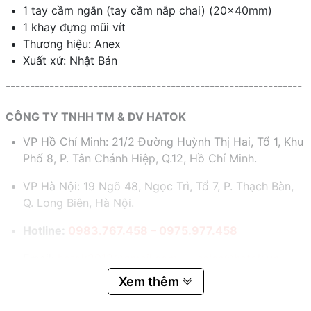
1 tay cầm ngắn (tay cầm nắp chai) (20x40mm)
1 khay đựng mũi vít
Thương hiệu: Anex
Xuất xứ: Nhật Bản
-------------------------------------------------------------
CÔNG TY TNHH TM & DV HATOK
VP Hồ Chí Minh: 21/2 Đường Huỳnh Thị Hai, Tổ 1, Khu
Phố 8, P. Tân Chánh Hiệp, Q.12, Hồ Chí Minh.
VP Hà Nội: 19 Ngõ 48, Ngọc Trì, Tổ 7, P. Thạch Bàn,
Q. Long Biên, Hà Nội.
Hotline:
0983.767.458 – 0975.977.458
Email:
hatok2012@gmail.com – sales@hatok.vn
Xem thêm