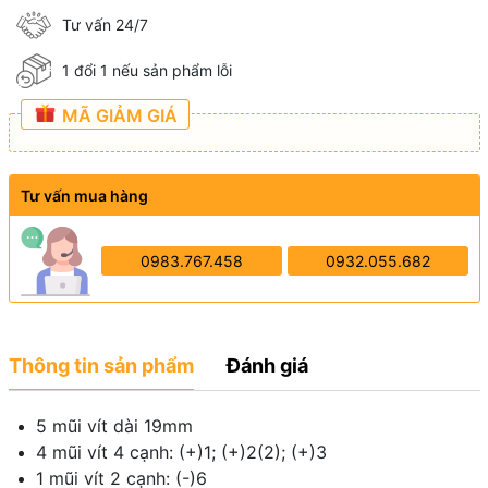
Tư vấn 24/7
1 đổi 1 nếu sản phẩm lỗi
MÃ GIẢM GIÁ
Tư vấn mua hàng
0983.767.458
0932.055.682
Thông tin sản phẩm
Đánh giá
5 mũi vít dài 19mm
4 mũi vít 4 cạnh: (+)1; (+)2(2); (+)3
1 mũi vít 2 cạnh: (-)6