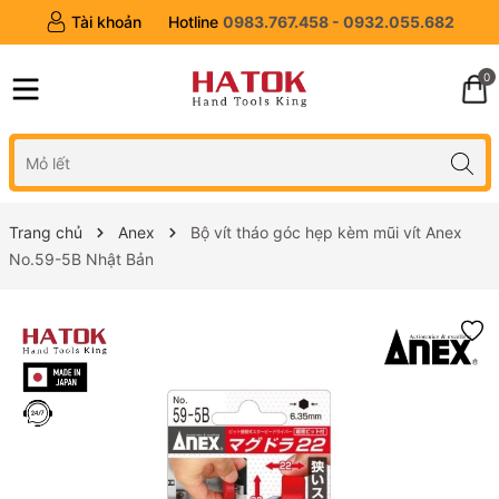
Tài khoản
Hotline
0983.767.458 - 0932.055.682
0
Trang chủ
Anex
Bộ vít tháo góc hẹp kèm mũi vít Anex
No.59-5B Nhật Bản