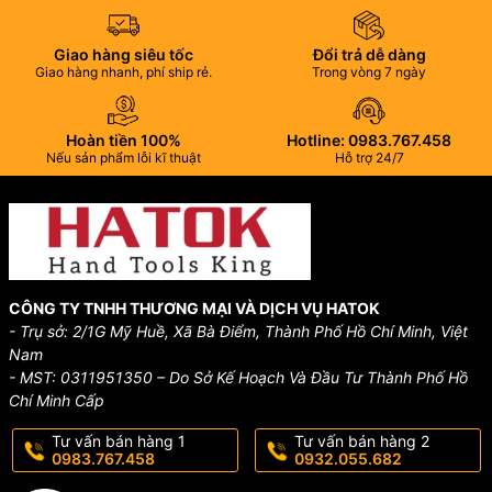
Giao hàng siêu tốc
Đổi trả dễ dàng
Giao hàng nhanh, phí ship rẻ.
Trong vòng 7 ngày
Hoàn tiền 100%
Hotline: 0983.767.458
Nếu sản phẩm lỗi kĩ thuật
Hỗ trợ 24/7
CÔNG TY TNHH THƯƠNG MẠI VÀ DỊCH VỤ HATOK
- Trụ sở: 2/1G Mỹ Huề, Xã Bà Điểm, Thành Phố Hồ Chí Minh, Việt
Nam
- MST: 0311951350 – Do Sở Kế Hoạch Và Đầu Tư Thành Phố Hồ
Chí Minh Cấp
Tư vấn bán hàng 1
Tư vấn bán hàng 2
0983.767.458
0932.055.682