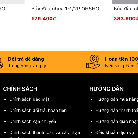
HO
Búa đầu nhựa 1-1/2P OHSHO
Búa đầu 
033126
033119
576.400₫
383.900
Đổi trả dễ dàng
Hoàn tiền 10
Trong vòng 7 ngày
Nếu sản phẩm lỗi
CHÍNH SÁCH
HƯỚNG DẪN
Chính sách bảo mật
Hướng dẫn mua hàn
Chính sách đổi trả, hoàn tiền
Hướng dẫn thanh to
Chính sách vận chuyển
Hướng dẫn giao nhậ
Chính sách thanh toán và xác nhận
Điều khoản dịch vụ