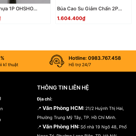
nhựa 1P OHSHO
Búa Cao Su Giảm Chấn 2P
OHSHO 009534 Nhật Bản
₫
1.604.400₫
0%
Hotline: 0983.767.458
 kĩ thuật
Hỗ trợ 24/7
THÔNG TIN LIÊN HỆ
g
Địa chỉ:
Văn Phòng HCM:
📍
21/2 Huỳnh Thị Hai,
án
Phường Trung Mỹ Tây, TP. Hồ Chí Minh.
n
Văn Phòng HN:
📍
Số nhà 19 Ngõ 48, Phố
Ngọc Trì, Phường Long Biên, TP. Hà Nội.