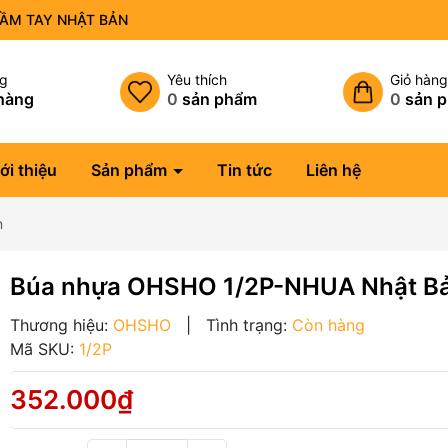
CẦM TAY NHẬT BẢN
ng
Yêu thích
Giỏ hàn
hàng
0
sản phẩm
0
sản 
ới thiệu
Sản phẩm
Tin tức
Liên hệ
n
Búa nhựa OHSHO 1/2P-NHUA Nhật B
Thương hiệu:
OHSHO
|
Tình trạng:
Còn hàng
Mã SKU:
1/2P
352.000₫