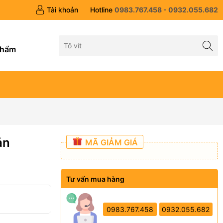
Tài khoản
Hotline
0983.767.458 - 0932.055.682
g
phẩm
ản
MÃ GIẢM GIÁ
Tư vấn mua hàng
0983.767.458
0932.055.682