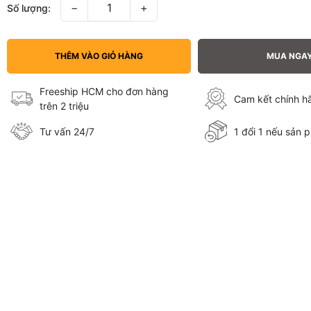
−
+
Số lượng:
THÊM VÀO GIỎ HÀNG
MUA NGA
Freeship HCM cho đơn hàng
Cam kết chính 
trên 2 triệu
Tư vấn 24/7
1 đổi 1 nếu sản p