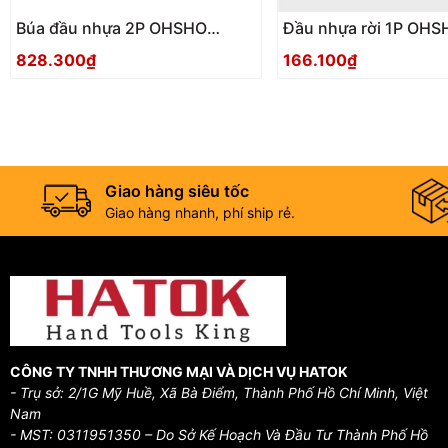
Búa đầu nhựa 2P OHSHO
Đầu nhựa rời 1P OHS
033164
033140
828.300₫
166.100₫
Giao hàng siêu tốc
Giao hàng nhanh, phí ship rẻ.
CÔNG TY TNHH THƯƠNG MẠI VÀ DỊCH VỤ HATOK
- Trụ sở: 2/1G Mỹ Huề, Xã Bà Điểm, Thành Phố Hồ Chí Minh, Việt
Nam
- MST: 0311951350 – Do Sở Kế Hoạch Và Đầu Tư Thành Phố Hồ