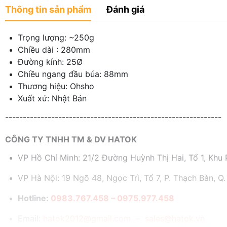
Thông tin sản phẩm
Đánh giá
Trọng lượng: ~250g
Chiều dài : 280mm
Đường kính: 25Ø
Chiều ngang đầu búa: 88mm
Thương hiệu: Ohsho
Xuất xứ: Nhật Bản
-------------------------------------------------------------
CÔNG TY TNHH TM & DV HATOK
VP Hồ Chí Minh: 21/2 Đường Huỳnh Thị Hai, Tổ 1, Khu P
VP Hà Nội: 19 Ngõ 48, Ngọc Trì, Tổ 7, P. Thạch Bàn, Q.
Hotline:
0983.767.458 – 0975.977.458
Email:
hatok2012@gmail.com – sales@hatok.vn