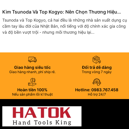
Kìm Tsunoda Và Top Kogyo: Nên Chọn Thương Hiệu
Nhật Bản Nào Cho Bộ Đồ Nghề Của Bạn?
Tsunoda và Top​ Kogyo, cả hai đều là những nhà sản xuất dụng cụ
cầm tay lâu đời của Nhật Bản, nổi tiếng với độ chính xác gia công
và độ bền vượt trội - nhưng mỗi thương hiệu lại...
Giao hàng siêu tốc
Đổi trả dễ dàng
Giao hàng nhanh, phí ship rẻ.
Trong vòng 7 ngày
Hoàn tiền 100%
Hotline: 0983.767.458
Nếu sản phẩm lỗi kĩ thuật
Hỗ trợ 24/7