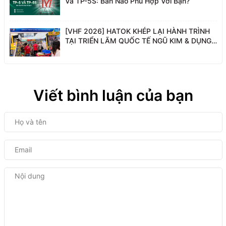
Và TP-5S: Bản Nào Phù Hợp Với Bạn?
[VHF 2026] HATOK KHÉP LẠI HÀNH TRÌNH
TẠI TRIỂN LÃM QUỐC TẾ NGŨ KIM & DỤNG
CỤ PHỤ TRỢ VIỆT NAM
Viết bình luận của bạn