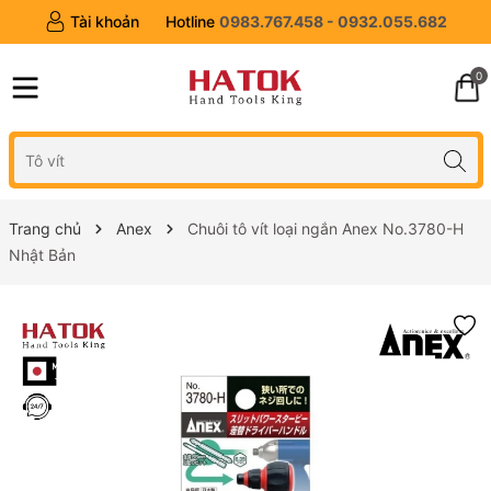
Tài khoản
Hotline
0983.767.458 - 0932.055.682
0
Trang chủ
Anex
Chuôi tô vít loại ngắn Anex No.3780-H
Nhật Bản