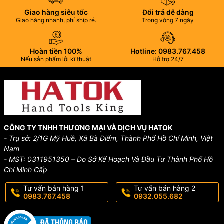
Giao hàng siêu tốc
Đổi trả dễ dàng
Giao hàng nhanh, phí ship rẻ.
Trong vòng 7 ngày
Hoàn tiền 100%
Hotline: 0983.767.458
Nếu sản phẩm lỗi kĩ thuật
Hỗ trợ 24/7
CÔNG TY TNHH THƯƠNG MẠI VÀ DỊCH VỤ HATOK
- Trụ sở: 2/1G Mỹ Huề, Xã Bà Điểm, Thành Phố Hồ Chí Minh, Việt
Nam
- MST: 0311951350 – Do Sở Kế Hoạch Và Đầu Tư Thành Phố Hồ
Chí Minh Cấp
Tư vấn bán hàng 1
Tư vấn bán hàng 2
0983.767.458
0932.055.682