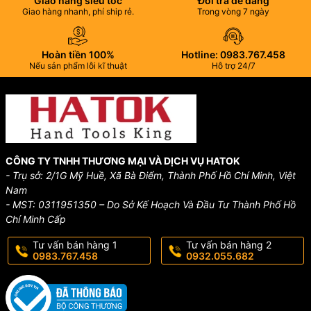
Giao hàng siêu tốc
Đổi trả dễ dàng
Giao hàng nhanh, phí ship rẻ.
Trong vòng 7 ngày
Hoàn tiền 100%
Hotline: 0983.767.458
Nếu sản phẩm lỗi kĩ thuật
Hỗ trợ 24/7
CÔNG TY TNHH THƯƠNG MẠI VÀ DỊCH VỤ HATOK
- Trụ sở: 2/1G Mỹ Huề, Xã Bà Điểm, Thành Phố Hồ Chí Minh, Việt
Nam
- MST: 0311951350 – Do Sở Kế Hoạch Và Đầu Tư Thành Phố Hồ
Chí Minh Cấp
Tư vấn bán hàng 1
Tư vấn bán hàng 2
0983.767.458
0932.055.682