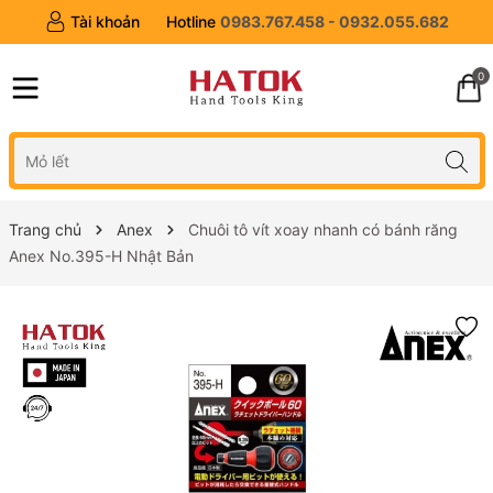
Tài khoản
Hotline
0983.767.458 - 0932.055.682
0
Trang chủ
Anex
Chuôi tô vít xoay nhanh có bánh răng
Anex No.395-H Nhật Bản