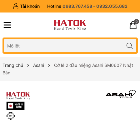
Tài khoản
Hotline
0983.767.458 - 0932.055.682
0
Trang chủ
Asahi
Cờ lê 2 đầu miệng Asahi SM0607 Nhật
Bản