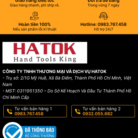
Giao hàng siêu tốc
Đổi trả dễ dàng
Giao hàng nhanh, phí ship rẻ.
Trong vòng 7 ngày
Hoàn tiền 100%
Hotline: 0983.767.458
Nếu sản phẩm lỗi kĩ thuật
Hỗ trợ 24/7
CÔNG TY TNHH THƯƠNG MẠI VÀ DỊCH VỤ HATOK
- Trụ sở: 2/1G Mỹ Huề, Xã Bà Điểm, Thành Phố Hồ Chí Minh, Việt
Nam
- MST: 0311951350 – Do Sở Kế Hoạch Và Đầu Tư Thành Phố Hồ
Chí Minh Cấp
Tư vấn bán hàng 1
Tư vấn bán hàng 2
0983.767.458
0932.055.682