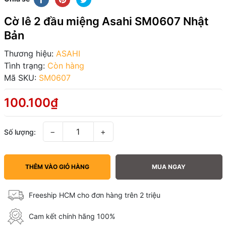
Cờ lê 2 đầu miệng Asahi SM0607 Nhật
Bản
Thương hiệu:
ASAHI
Tình trạng:
Còn hàng
Mã SKU:
SM0607
100.100₫
−
+
Số lượng:
THÊM VÀO GIỎ HÀNG
MUA NGAY
Freeship HCM cho đơn hàng trên 2 triệu
Cam kết chính hãng 100%