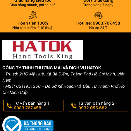
Giao hàng siêu tốc
Đổi trả dễ dàng
Giao hàng nhanh, phí ship rẻ.
Trong vòng 7 ngày
Hoàn tiền 100%
Hotline: 0983.767.458
Nếu sản phẩm lỗi kĩ thuật
Hỗ trợ 24/7
CÔNG TY TNHH THƯƠNG MẠI VÀ DỊCH VỤ HATOK
- Trụ sở: 2/1G Mỹ Huề, Xã Bà Điểm, Thành Phố Hồ Chí Minh, Việt
Nam
- MST: 0311951350 – Do Sở Kế Hoạch Và Đầu Tư Thành Phố Hồ
Chí Minh Cấp
Tư vấn bán hàng 1
Tư vấn bán hàng 2
0983.767.458
0932.055.682