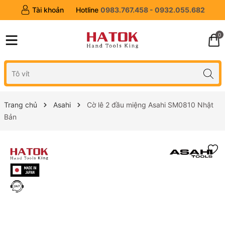
Tài khoản
Hotline
0983.767.458 - 0932.055.682
0
Trang chủ
Asahi
Cờ lê 2 đầu miệng Asahi SM0810 Nhật
Bản