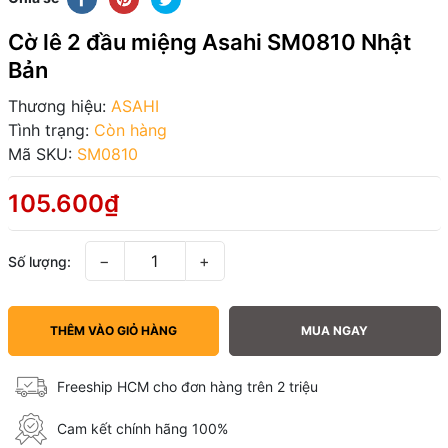
Cờ lê 2 đầu miệng Asahi SM0810 Nhật
Bản
Thương hiệu:
ASAHI
Tình trạng:
Còn hàng
Mã SKU:
SM0810
105.600₫
−
+
Số lượng:
THÊM VÀO GIỎ HÀNG
MUA NGAY
Freeship HCM cho đơn hàng trên 2 triệu
Cam kết chính hãng 100%