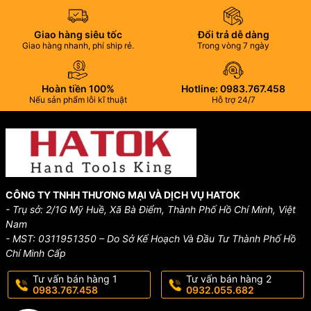
Giao hàng siêu tốc
Đổi trả dễ dàng
Giao hàng nhanh, phí ship rẻ.
Trong vòng 7 ngày
Hoàn tiền 100%
Hotline: 0983.767.458
Nếu sản phẩm lỗi kĩ thuật
Hỗ trợ 24/7
CÔNG TY TNHH THƯƠNG MẠI VÀ DỊCH VỤ HATOK
- Trụ sở: 2/1G Mỹ Huề, Xã Bà Điểm, Thành Phố Hồ Chí Minh, Việt
Nam
- MST: 0311951350 – Do Sở Kế Hoạch Và Đầu Tư Thành Phố Hồ
Chí Minh Cấp
Tư vấn bán hàng 1
Tư vấn bán hàng 2
0983.767.458
0932.055.682