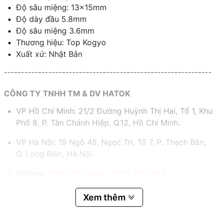
Độ sâu miệng: 13x15mm
Độ dày đầu 5.8mm
Độ sâu miệng 3.6mm
Thương hiệu: Top Kogyo
Xuất xứ: Nhật Bản
-------------------------------------------------------------
CÔNG TY TNHH TM & DV HATOK
VP Hồ Chí Minh: 21/2 Đường Huỳnh Thị Hai, Tổ 1, Khu
Phố 8, P. Tân Chánh Hiệp, Q.12, Hồ Chí Minh.
VP Hà Nội: 19 Ngõ 48, Ngọc Trì, Tổ 7, P. Thạch Bàn,
Q. Long Biên, Hà Nội.
Hotline:
0983.767.458 – 0975.977.458
Email:
hatok2012@gmail.com – sales@hatok.vn
Xem thêm