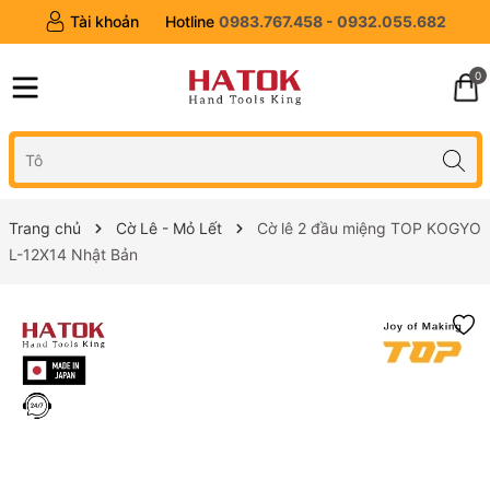
Tài khoản
Hotline
0983.767.458 - 0932.055.682
0
Trang chủ
Cờ Lê - Mỏ Lết
Cờ lê 2 đầu miệng TOP KOGYO
L-12X14 Nhật Bản