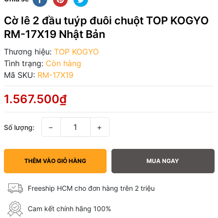
Cờ lê 2 đầu tuýp đuôi chuột TOP KOGYO
RM-17X19 Nhật Bản
Thương hiệu:
TOP KOGYO
Tình trạng:
Còn hàng
Mã SKU:
RM-17X19
1.567.500₫
−
+
Số lượng:
THÊM VÀO GIỎ HÀNG
MUA NGAY
Freeship HCM cho đơn hàng trên 2 triệu
Cam kết chính hãng 100%