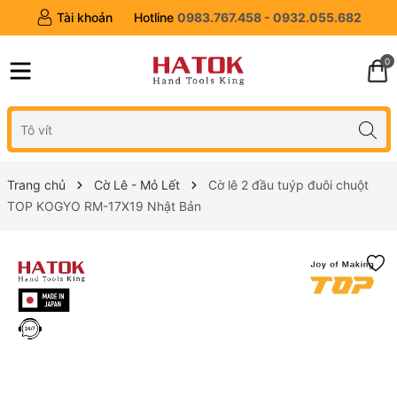
Tài khoản
Hotline
0983.767.458 - 0932.055.682
0
Trang chủ
Cờ Lê - Mỏ Lết
Cờ lê 2 đầu tuýp đuôi chuột
TOP KOGYO RM-17X19 Nhật Bản