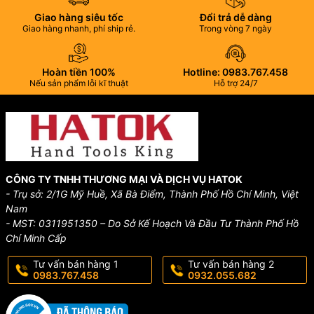
Giao hàng siêu tốc
Đổi trả dễ dàng
Giao hàng nhanh, phí ship rẻ.
Trong vòng 7 ngày
Hoàn tiền 100%
Hotline: 0983.767.458
Nếu sản phẩm lỗi kĩ thuật
Hỗ trợ 24/7
CÔNG TY TNHH THƯƠNG MẠI VÀ DỊCH VỤ HATOK
- Trụ sở: 2/1G Mỹ Huề, Xã Bà Điểm, Thành Phố Hồ Chí Minh, Việt
Nam
- MST: 0311951350 – Do Sở Kế Hoạch Và Đầu Tư Thành Phố Hồ
Chí Minh Cấp
Tư vấn bán hàng 1
Tư vấn bán hàng 2
0983.767.458
0932.055.682