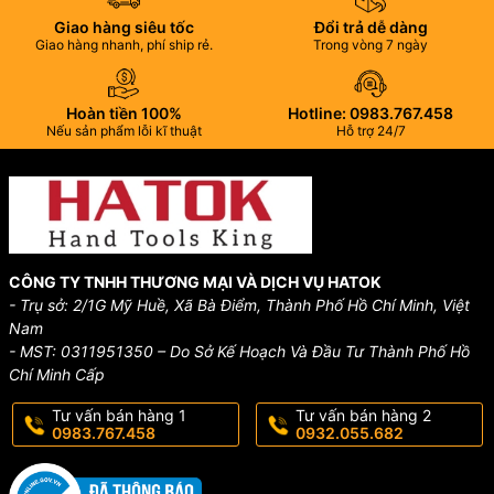
Giao hàng siêu tốc
Đổi trả dễ dàng
Giao hàng nhanh, phí ship rẻ.
Trong vòng 7 ngày
Hoàn tiền 100%
Hotline: 0983.767.458
Nếu sản phẩm lỗi kĩ thuật
Hỗ trợ 24/7
CÔNG TY TNHH THƯƠNG MẠI VÀ DỊCH VỤ HATOK
- Trụ sở: 2/1G Mỹ Huề, Xã Bà Điểm, Thành Phố Hồ Chí Minh, Việt
Nam
- MST: 0311951350 – Do Sở Kế Hoạch Và Đầu Tư Thành Phố Hồ
Chí Minh Cấp
Tư vấn bán hàng 1
Tư vấn bán hàng 2
0983.767.458
0932.055.682