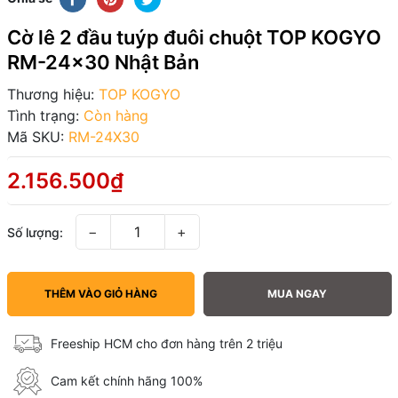
Cờ lê 2 đầu tuýp đuôi chuột TOP KOGYO
RM-24x30 Nhật Bản
Thương hiệu:
TOP KOGYO
Tình trạng:
Còn hàng
Mã SKU:
RM-24X30
2.156.500₫
−
+
Số lượng:
THÊM VÀO GIỎ HÀNG
MUA NGAY
Freeship HCM cho đơn hàng trên 2 triệu
Cam kết chính hãng 100%