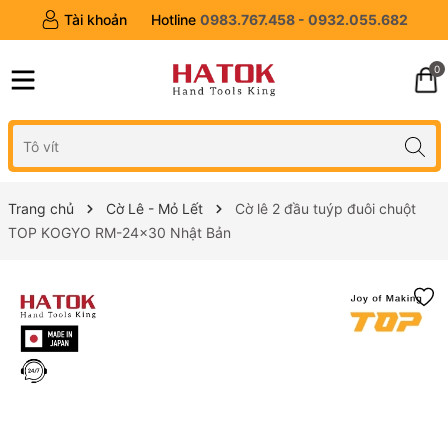
Tài khoản
Hotline
0983.767.458 - 0932.055.682
0
Trang chủ
Cờ Lê - Mỏ Lết
Cờ lê 2 đầu tuýp đuôi chuột
TOP KOGYO RM-24x30 Nhật Bản