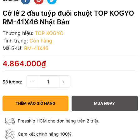
Cờ lê 2 đầu tuýp đuôi chuột TOP KOGYO
RM-41X46 Nhật Bản
Thương hiệu:
TOP KOGYO
Tình trạng:
Còn hàng
Mã SKU:
RM-41X46
4.864.000₫
−
+
Số lượng:
THÊM VÀO GIỎ HÀNG
MUA NGAY
Freeship HCM cho đơn hàng trên 2 triệu
Cam kết chính hãng 100%