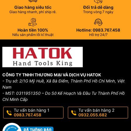
Giao hàng siêu tốc
Đổi trả dễ dàng
Giao hàng nhanh, phí ship rẻ.
Trong vòng 7 ngày
Hoàn tiền 100%
Hotline: 0983.767.458
Nếu sản phẩm lỗi kĩ thuật
Hỗ trợ 24/7
CÔNG TY TNHH THƯƠNG MẠI VÀ DỊCH VỤ HATOK
- Trụ sở: 2/1G Mỹ Huề, Xã Bà Điểm, Thành Phố Hồ Chí Minh, Việt
Nam
- MST: 0311951350 – Do Sở Kế Hoạch Và Đầu Tư Thành Phố Hồ
Chí Minh Cấp
Tư vấn bán hàng 1
Tư vấn bán hàng 2
0983.767.458
0932.055.682