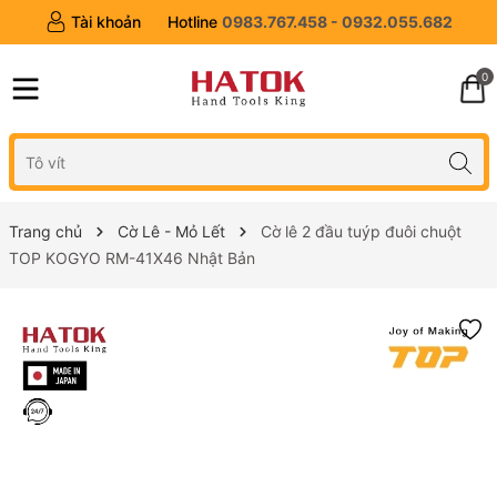
Tài khoản
Hotline
0983.767.458 - 0932.055.682
0
Trang chủ
Cờ Lê - Mỏ Lết
Cờ lê 2 đầu tuýp đuôi chuột
TOP KOGYO RM-41X46 Nhật Bản