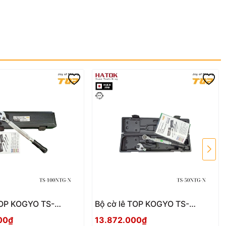
TOP KOGYO TS-
Bộ cờ lê TOP KOGYO TS-
 Nhật Bản
50NTG-N Nhật Bản
00₫
13.872.000₫