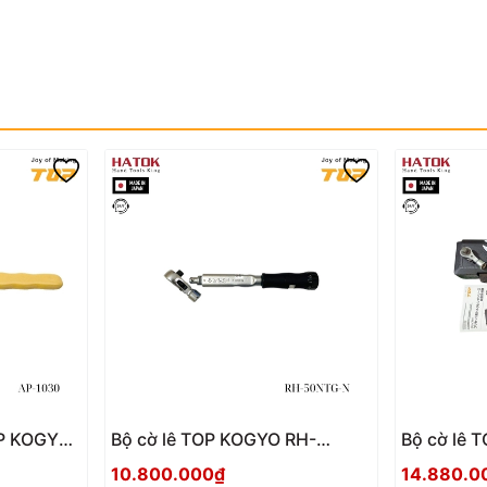
Bộ cờ lê TOP KOGYO RH-
Bộ cờ lê 
50NTG-N Nhật Bản
100NTG-N
10.800.000₫
14.880.0