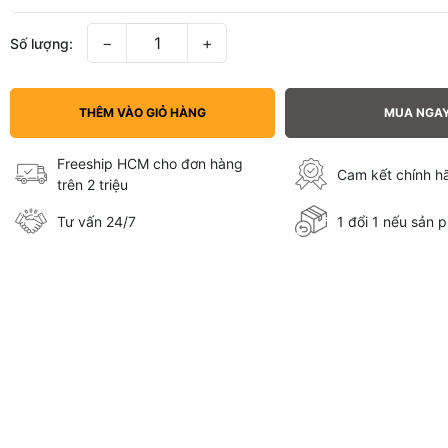
−
+
Số lượng:
THÊM VÀO GIỎ HÀNG
MUA NGA
Freeship HCM cho đơn hàng
Cam kết chính 
trên 2 triệu
Tư vấn 24/7
1 đổi 1 nếu sản p