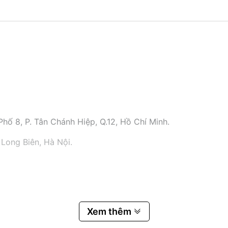
hố 8, P. Tân Chánh Hiệp, Q.12, Hồ Chí Minh.
 Long Biên, Hà Nội.
Xem thêm