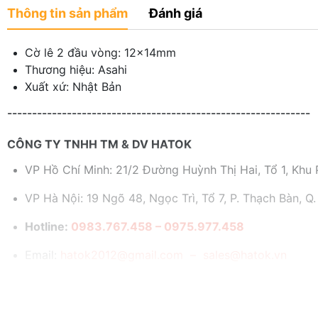
Thông tin sản phẩm
Đánh giá
Cờ lê 2 đầu vòng: 12x14mm
Thương hiệu: Asahi
Xuất xứ: Nhật Bản
-------------------------------------------------------------
CÔNG TY TNHH TM & DV HATOK
VP Hồ Chí Minh: 21/2 Đường Huỳnh Thị Hai, Tổ 1, Khu P
VP Hà Nội: 19 Ngõ 48, Ngọc Trì, Tổ 7, P. Thạch Bàn, Q.
Hotline:
0983.767.458 – 0975.977.458
Email:
hatok2012@gmail.com – sales@hatok.vn