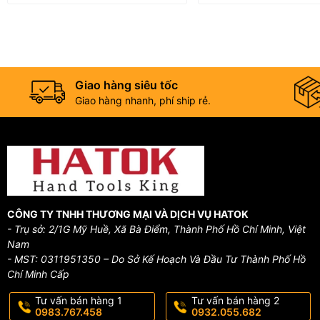
Giao hàng siêu tốc
Giao hàng nhanh, phí ship rẻ.
CÔNG TY TNHH THƯƠNG MẠI VÀ DỊCH VỤ HATOK
- Trụ sở: 2/1G Mỹ Huề, Xã Bà Điểm, Thành Phố Hồ Chí Minh, Việt
Nam
- MST: 0311951350 – Do Sở Kế Hoạch Và Đầu Tư Thành Phố Hồ
Chí Minh Cấp
Tư vấn bán hàng 1
Tư vấn bán hàng 2
0983.767.458
0932.055.682