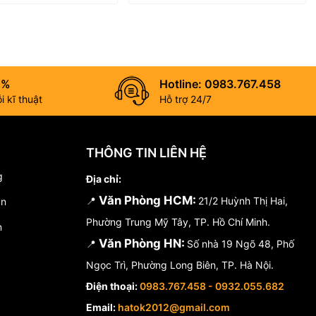
0%
Hotline: 0983.767.458
 kĩ thuật
Hỗ trợ 24/7
THÔNG TIN LIÊN HỆ
g
Địa chỉ:
Văn Phòng HCM:
📍
21/2 Huỳnh Thị Hai,
án
Phường Trung Mỹ Tây, TP. Hồ Chí Minh.
n
Văn Phòng HN:
📍
Số nhà 19 Ngõ 48, Phố
Ngọc Trì, Phường Long Biên, TP. Hà Nội.
Điện thoại:
0983.767.458 - 0932.055.682
Email:
hatok2012@gmail.com