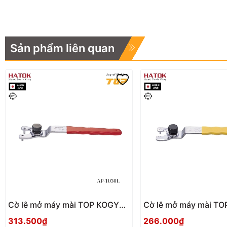
Sản phẩm liên quan
Cờ lê mở máy mài TOP KOGYO
Cờ lê mở máy mài TOP KOGYO
AP-1030L Nhật Bản
AP-1030 Nhật Bản
313.500₫
266.000₫