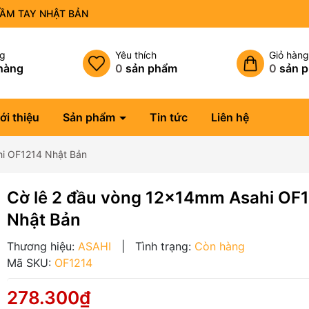
CẦM TAY NHẬT BẢN
ng
Yêu thích
Giỏ hàn
hàng
0
sản phẩm
0
sản 
ới thiệu
Sản phẩm
Tin tức
Liên hệ
hi OF1214 Nhật Bản
Cờ lê 2 đầu vòng 12x14mm Asahi OF
Nhật Bản
Thương hiệu:
ASAHI
|
Tình trạng:
Còn hàng
Mã SKU:
OF1214
278.300₫