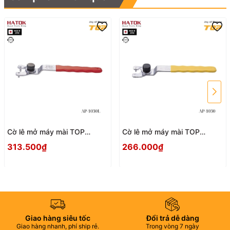
Cờ lê mở máy mài TOP
Cờ lê mở máy mài TOP
KOGYO AP-1030L Nhật Bản
KOGYO AP-1030 Nhật Bản
313.500₫
266.000₫
Giao hàng siêu tốc
Đổi trả dễ dàng
Giao hàng nhanh, phí ship rẻ.
Trong vòng 7 ngày