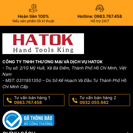
Hoàn tiền 100%
Hotline: 0983.767.458
Nếu sản phẩm lỗi kĩ thuật
Hỗ trợ 24/7
CÔNG TY TNHH THƯƠNG MẠI VÀ DỊCH VỤ HATOK
- Trụ sở: 2/1G Mỹ Huề, Xã Bà Điểm, Thành Phố Hồ Chí Minh, Việt
Nam
- MST: 0311951350 – Do Sở Kế Hoạch Và Đầu Tư Thành Phố Hồ
Chí Minh Cấp
Tư vấn bán hàng 1
Tư vấn bán hàng 2
0983.767.458
0932.055.682