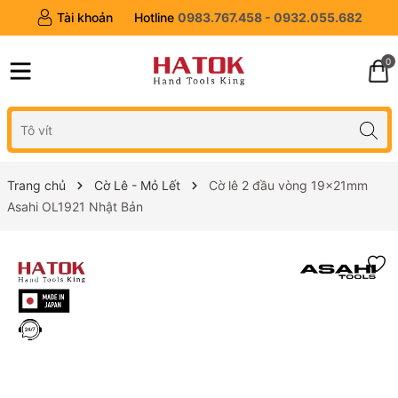
Tài khoản
Hotline
0983.767.458 - 0932.055.682
0
Trang chủ
Cờ Lê - Mỏ Lết
Cờ lê 2 đầu vòng 19x21mm
Asahi OL1921 Nhật Bản