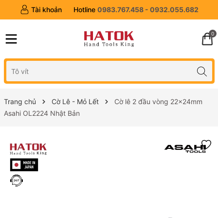
Tài khoản
Hotline
0983.767.458 - 0932.055.682
0
Trang chủ
Cờ Lê - Mỏ Lết
Cờ lê 2 đầu vòng 22x24mm
Asahi OL2224 Nhật Bản