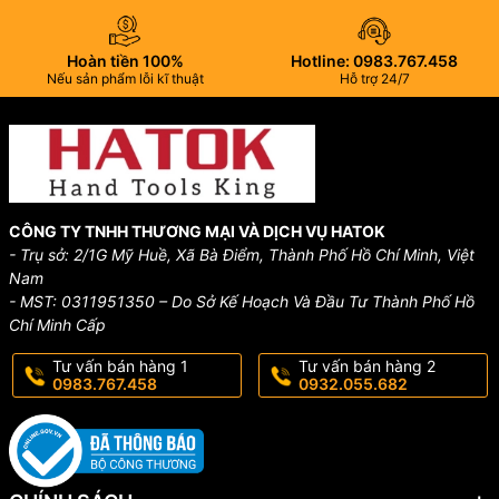
Hoàn tiền 100%
Hotline: 0983.767.458
Nếu sản phẩm lỗi kĩ thuật
Hỗ trợ 24/7
CÔNG TY TNHH THƯƠNG MẠI VÀ DỊCH VỤ HATOK
- Trụ sở: 2/1G Mỹ Huề, Xã Bà Điểm, Thành Phố Hồ Chí Minh, Việt
Nam
- MST: 0311951350 – Do Sở Kế Hoạch Và Đầu Tư Thành Phố Hồ
Chí Minh Cấp
Tư vấn bán hàng 1
Tư vấn bán hàng 2
0983.767.458
0932.055.682