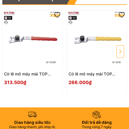
Cờ lê mở máy mài TOP
Cờ lê mở máy mài TOP
KOGYO AP-1030L Nhật Bản
KOGYO AP-1030 Nhật Bản
313.500₫
266.000₫
Giao hàng siêu tốc
Đổi trả dễ dàng
Giao hàng nhanh, phí ship rẻ.
Trong vòng 7 ngày