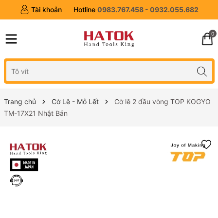
Tài khoản
Hotline
0983.767.458 - 0932.055.682
0
Trang chủ
Cờ Lê - Mỏ Lết
Cờ lê 2 đầu vòng TOP KOGYO
TM-17X21 Nhật Bản