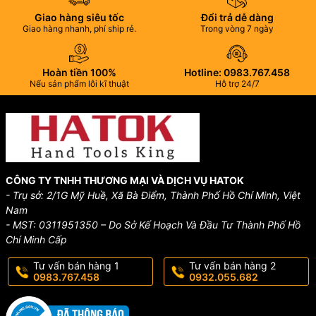
Giao hàng siêu tốc
Đổi trả dễ dàng
Giao hàng nhanh, phí ship rẻ.
Trong vòng 7 ngày
Hoàn tiền 100%
Hotline: 0983.767.458
Nếu sản phẩm lỗi kĩ thuật
Hỗ trợ 24/7
CÔNG TY TNHH THƯƠNG MẠI VÀ DỊCH VỤ HATOK
- Trụ sở: 2/1G Mỹ Huề, Xã Bà Điểm, Thành Phố Hồ Chí Minh, Việt
Nam
- MST: 0311951350 – Do Sở Kế Hoạch Và Đầu Tư Thành Phố Hồ
Chí Minh Cấp
Tư vấn bán hàng 1
Tư vấn bán hàng 2
0983.767.458
0932.055.682