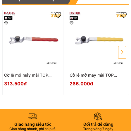
Cờ lê mở máy mài TOP
Cờ lê mở máy mài TOP
KOGYO AP-1030L Nhật Bản
KOGYO AP-1030 Nhật Bản
313.500₫
266.000₫
Giao hàng siêu tốc
Đổi trả dễ dàng
Giao hàng nhanh, phí ship rẻ.
Trong vòng 7 ngày