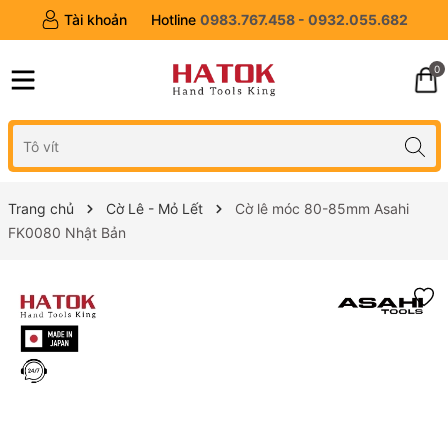
Tài khoản
Hotline
0983.767.458 - 0932.055.682
0
Trang chủ
Cờ Lê - Mỏ Lết
Cờ lê móc 80-85mm Asahi
FK0080 Nhật Bản