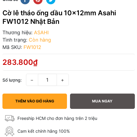
Cờ lê tháo ống dầu 10x12mm Asahi
FW1012 Nhật Bản
Thương hiệu:
ASAHI
Tình trạng:
Còn hàng
Mã SKU:
FW1012
283.800₫
−
+
Số lượng:
THÊM VÀO GIỎ HÀNG
MUA NGAY
Freeship HCM cho đơn hàng trên 2 triệu
Cam kết chính hãng 100%