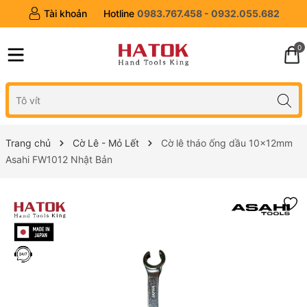
Tài khoản
Hotline
0983.767.458 - 0932.055.682
0
Trang chủ
Cờ Lê - Mỏ Lết
Cờ lê tháo ống dầu 10x12mm
Asahi FW1012 Nhật Bản