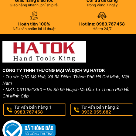
Giao hàng siêu tốc
Đổi trả dễ dàng
Giao hàng nhanh, phí ship rẻ.
Trong vòng 7 ngày
Hoàn tiền 100%
Hotline: 0983.767.458
Nếu sản phẩm lỗi kĩ thuật
Hỗ trợ 24/7
CÔNG TY TNHH THƯƠNG MẠI VÀ DỊCH VỤ HATOK
- Trụ sở: 2/1G Mỹ Huề, Xã Bà Điểm, Thành Phố Hồ Chí Minh, Việt
Nam
- MST: 0311951350 – Do Sở Kế Hoạch Và Đầu Tư Thành Phố Hồ
Chí Minh Cấp
Tư vấn bán hàng 1
Tư vấn bán hàng 2
0983.767.458
0932.055.682