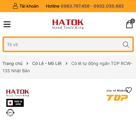
Tài khoản
Hotline
0983.767.458 - 0932.055.682
0
Trang chủ
Cờ Lê - Mỏ Lết
Cờ lê tự động ngắn TOP RCW-
13S Nhật Bản