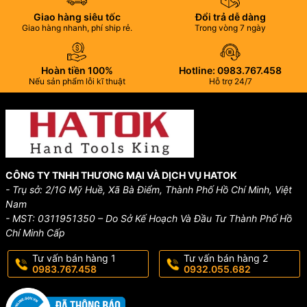
Giao hàng siêu tốc
Đổi trả dễ dàng
Giao hàng nhanh, phí ship rẻ.
Trong vòng 7 ngày
Hoàn tiền 100%
Hotline: 0983.767.458
Nếu sản phẩm lỗi kĩ thuật
Hỗ trợ 24/7
CÔNG TY TNHH THƯƠNG MẠI VÀ DỊCH VỤ HATOK
- Trụ sở: 2/1G Mỹ Huề, Xã Bà Điểm, Thành Phố Hồ Chí Minh, Việt
Nam
- MST: 0311951350 – Do Sở Kế Hoạch Và Đầu Tư Thành Phố Hồ
Chí Minh Cấp
Tư vấn bán hàng 1
Tư vấn bán hàng 2
0983.767.458
0932.055.682