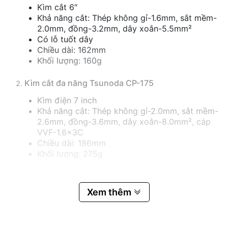
Kìm cắt 6″
Khả năng cắt: Thép không gỉ-1.6mm, sắt mềm-
2.0mm, đồng-3.2mm, dây xoắn-5.5mm²
Có lỗ tuốt dây
Chiều dài: 162mm
Khối lượng: 160g
Kìm cắt đa năng Tsunoda CP-175
Kìm điện 7 inch
Khả năng cắt: Thép không gỉ-2.0mm, sắt mềm-
2.6mm, đồng-3.6mm, dây xoắn-8.0mm², cáp
VVF-1.6x3C
Chiều dài: 186mm
Khối lượng: 275g
3. Kìm mũi nhọn Tsunoda RP-150
Xem thêm
Kìm nhọn 6 inch
Khả năng cắt: Thép không gỉ-1.6mm, sắt mềm-
2.0mm, đồng-2.6mm, đồng thau-2.0mm, dây
xoắn-5.5mm².