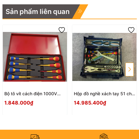
Chiều dài: 161mm
Sản phẩm liên quan
Khối lượng: 125g
Kìm mũi cong 6 inch Tsunoda FR-150
Khả năng cắt: Thép không gỉ-1.0mm, sắt mềm-
2.0mm, đồng-2.6mm, dây xoắn-2.0mm²
Chiều dài: 157mm
Khối lượng: 125g
Kìm lỗ Tsunoda PL-150
Khả năng cắt: đây sắt mềm-φ2.0, sắt-φ2.0
Độ mở hàm: 20
Bộ tô vít cách điện 1000V
Hộp đồ nghề xách tay 51 chi
Anex Japan HXT-08AN
tiết Nhật Bản HXT-51G4500
Chiều dài: 176mm
1.848.000₫
14.985.400₫
Khối lượng: 165g
Kìm mỏ quạ Tsunoda WP-250