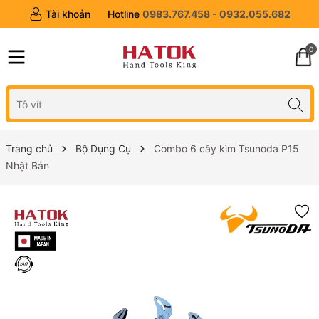
Tài khoản
Hotline
0983.767.458 - 0932.055.682
0
Trang chủ
Bộ Dụng Cụ
Combo 6 cây kìm Tsunoda P15
Nhật Bản