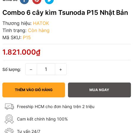
Combo 6 cây kìm Tsunoda P15 Nhật Bản
Thương hiệu:
HATOK
Tình trạng:
Còn hàng
Mã SKU:
P15
1.821.000₫
−
+
Số lượng:
THÊM VÀO GIỎ HÀNG
MUA NGAY
Freeship HCM cho đơn hàng trên 2 triệu
Cam kết chính hãng 100%
Tư vấn 24/7