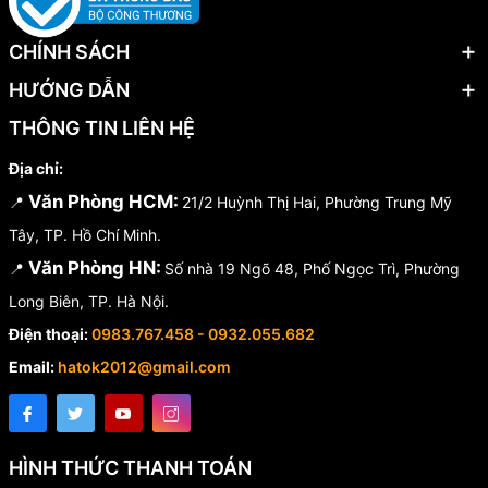
Hotline:
0983.767.458 – 0975.977.458
CHÍNH SÁCH
Email:
hatok2012@gmail.com – sales@hatok.vn
HƯỚNG DẪN
THÔNG TIN LIÊN HỆ
Địa chỉ:
Văn Phòng HCM:
📍
21/2 Huỳnh Thị Hai, Phường Trung Mỹ
Tây, TP. Hồ Chí Minh.
Văn Phòng HN:
📍
Số nhà 19 Ngõ 48, Phố Ngọc Trì, Phường
Long Biên, TP. Hà Nội.
Điện thoại:
0983.767.458 - 0932.055.682
Email:
hatok2012@gmail.com
HÌNH THỨC THANH TOÁN