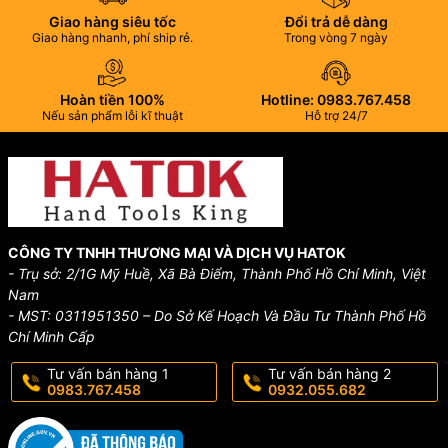
​​Độ mở : 38mm
Giao hàng siêu tốc
Đổi trả dễ dàng
Đường kính ống: 6~46mm
Giao hàng nhanh, phí ship rẻ.
Trong vòng 7 ngày
Chiều dài: 254mm
Khối lượng: 330g
Hoàn tiền 100%
Hotline: 0983.767.458
Nếu sản phẩm lỗi kĩ thuật
Hỗ trợ 24/7
Trọng lượng: 1500g
Thương hiệu: Hatok
Xuất xứ: Nhật Bản
CÔNG TY TNHH THƯƠNG MẠI VÀ DỊCH VỤ HATOK
-------------------------------------------------------------
- Trụ sở: 2/1G Mỹ Huề, Xã Bà Điểm, Thành Phố Hồ Chí Minh, Việt
Nam
CÔNG TY TNHH TM & DV HATOK
- MST: 0311951350 – Do Sở Kế Hoạch Và Đầu Tư Thành Phố Hồ
Chí Minh Cấp
VP Hồ Chí Minh: 21/2 Đường Huỳnh Thị Hai, Tổ 1, Khu
Phố 8, P. Tân Chánh Hiệp, Q.12, Hồ Chí Minh.
Tư vấn bán hàng 1
Tư vấn bán hàng 2
0983.767.458
0932.055.682
VP Hà Nội: 19 Ngõ 48, Ngọc Trì, Tổ 7, P. Thạch Bàn,
Q. Long Biên, Hà Nội.