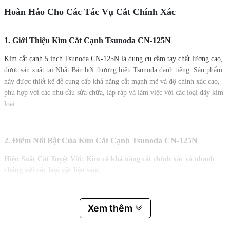
Hoàn Hảo Cho Các Tác Vụ Cắt Chính Xác
1. Giới Thiệu Kìm Cắt Cạnh Tsunoda CN-125N
Kìm cắt cạnh 5 inch Tsunoda CN-125N là dụng cụ cầm tay chất lượng cao,
được sản xuất tại Nhật Bản bởi thương hiệu Tsunoda danh tiếng. Sản phẩm
này được thiết kế để cung cấp khả năng cắt mạnh mẽ và độ chính xác cao,
phù hợp với các nhu cầu sửa chữa, láp ráp và làm việc với các loại dây kim
loại.
2. Điểm Nổi Bật Của Kìm Cắt Cạnh Tsunoda CN-125N
Hiệu Suất Cắt Tuyệt Vời: Kìm có khả năng cắt chính xác và nhanh
chóng với các loại vật liệu sau:
Thép không gỉ: 1.2mm
Sắt mềm: 1.8mm
Xem thêm
Dây đồng: 2.6mm
Dây xoắn: 2.0mm