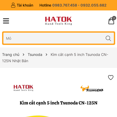
Tài khoản
Hotline
0983.767.458 - 0932.055.682
0
Trang chủ
Tsunoda
Kìm cắt cạnh 5 inch Tsunoda CN-
125N Nhật Bản