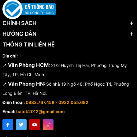
cao, thích hợp cho các tác vụ cắt chính xác với các loại dây kim loại. Với
thiết kế nhỏ gọn, chất liệu bền bỉ và hiệu suất làm việc cao, đây là lựa chọn
hoàn hảo cho cả thợ chuyên nghiệp và người dùng gia đình.
CHÍNH SÁCH
HƯỚNG DẪN
THÔNG TIN LIÊN HỆ
Địa chỉ:
Văn Phòng HCM:
📍
21/2 Huỳnh Thị Hai, Phường Trung Mỹ
Tây, TP. Hồ Chí Minh.
Văn Phòng HN:
📍
Số nhà 19 Ngõ 48, Phố Ngọc Trì, Phường
Long Biên, TP. Hà Nội.
Điện thoại:
0983.767.458 - 0932.055.682
Email:
hatok2012@gmail.com