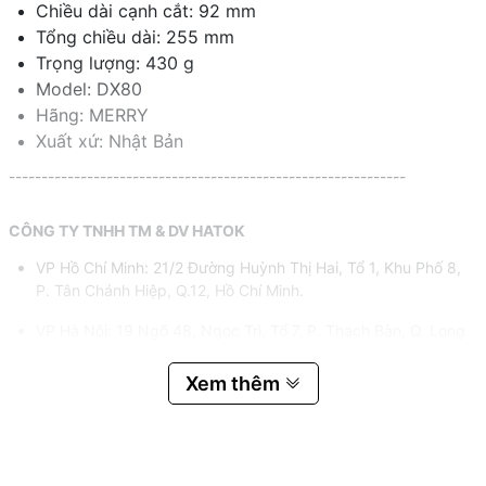
Chiều dài cạnh cắt: 92 mm
Tổng chiều dài: 255 mm
Trọng lượng: 430 g
Model: DX80
Hãng: MERRY
Xuất xứ: Nhật Bản
-------------------------------------------------------------
CÔNG TY TNHH TM & DV HATOK
VP Hồ Chí Minh: 21/2 Đường Huỳnh Thị Hai, Tổ 1, Khu Phố 8,
P. Tân Chánh Hiệp, Q.12, Hồ Chí Minh.
VP Hà Nội: 19 Ngõ 48, Ngọc Trì, Tổ 7, P. Thạch Bàn, Q. Long
Biên, Hà Nội.
Xem thêm
Hotline:
0983.767.458 – 0975.977.458
Email:
hatok2012@gmail.com – sales@hatok.vn