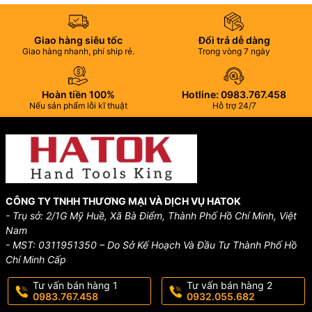
Giao hàng siêu tốc
Đổi trả dễ dàng
Giao hàng nhanh, phí ship rẻ.
Trong vòng 7 ngày
Hoàn tiền 100%
Hotline: 0983.767.458
Nếu sản phẩm lỗi kĩ thuật
Hỗ trợ 24/7
CÔNG TY TNHH THƯƠNG MẠI VÀ DỊCH VỤ HATOK
- Trụ sở: 2/1G Mỹ Huề, Xã Bà Điểm, Thành Phố Hồ Chí Minh, Việt
Nam
- MST: 0311951350 – Do Sở Kế Hoạch Và Đầu Tư Thành Phố Hồ
Chí Minh Cấp
Tư vấn bán hàng 1
Tư vấn bán hàng 2
0983.767.458
0932.055.682