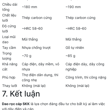
Chiều dài
~180 mm
~190 mm
tổng
Chất liệu
Thép carbon cứng
Thép carbon cứng
lưỡi
Độ cứng
~HRC 58–60
~HRC 58–60
lưỡi
Loại mũi
Mũi thẳng
Mũi thẳng
dao
Tay cầm
Nhựa chống trượt
Gỗ tự nhiên
Trọng
~70 g
~85 g
lượng
Khả năng
Cáp điện, dây mềm, vỏ
Cáp điện dày, dây công
cắt
nhựa
nghiệp
Thợ điện dân dụng, thi
Phù hợp
Công trình, thi công nặng
công nhẹ
Thay lưỡi
Không (mài lại)
Không (mài lại)
7. Kết luận
Dao rọc cáp SKK
là lựa chọn đáng đầu tư cho bất kỳ ai làm việc
với dây điện và cáp.