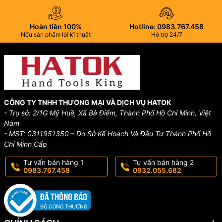
Hoàn tiền 100%
Hotline: 0983.767.458
Nếu sản phẩm lỗi kĩ thuật
Hỗ trợ 24/7
CÔNG TY TNHH THƯƠNG MẠI VÀ DỊCH VỤ HATOK
- Trụ sở: 2/1G Mỹ Huề, Xã Bà Điểm, Thành Phố Hồ Chí Minh, Việt
Nam
- MST: 0311951350 – Do Sở Kế Hoạch Và Đầu Tư Thành Phố Hồ
Chí Minh Cấp
Tư vấn bán hàng 1
Tư vấn bán hàng 2
0983.767.458
0932.055.682