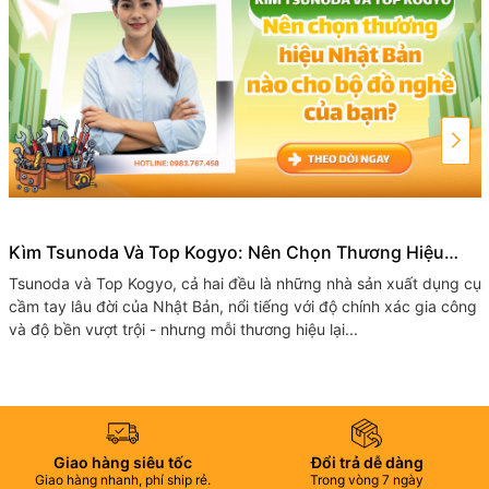
Kìm Tsunoda Và Top Kogyo: Nên Chọn Thương Hiệu
Nhật Bản Nào Cho Bộ Đồ Nghề Của Bạn?
Tsunoda và Top​ Kogyo, cả hai đều là những nhà sản xuất dụng cụ
cầm tay lâu đời của Nhật Bản, nổi tiếng với độ chính xác gia công
và độ bền vượt trội - nhưng mỗi thương hiệu lại...
Giao hàng siêu tốc
Đổi trả dễ dàng
Giao hàng nhanh, phí ship rẻ.
Trong vòng 7 ngày