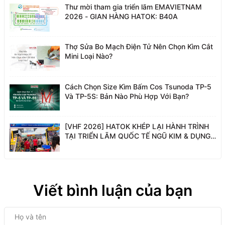
Thư mời tham gia triển lãm EMAVIETNAM
2026 - GIAN HÀNG HATOK: B40A
Thợ Sửa Bo Mạch Điện Tử Nên Chọn Kìm Cắt
Mini Loại Nào?
Cách Chọn Size Kìm Bấm Cos Tsunoda TP-5
Và TP-5S: Bản Nào Phù Hợp Với Bạn?
[VHF 2026] HATOK KHÉP LẠI HÀNH TRÌNH
TẠI TRIỂN LÃM QUỐC TẾ NGŨ KIM & DỤNG
CỤ PHỤ TRỢ VIỆT NAM
Viết bình luận của bạn