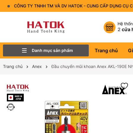
CÔNG TY TNHH TM VÀ DV HATOK - CUNG CẤP DỤNG CỤ 
Hệ thố
2
cửa 
Trang chủ
Gi
Danh mục sản phẩm
Thiết Bị Đo - Dụng cụ đo
Lục Giác
Tô Vít - Mũi Vít
Bộ Dụng Cụ
Đầu Tuýp (Đầu Khẩu)
Tay Vặn
Mỏ Lết
Cờ Lê
Trang chủ
Anex
Đầu chuyển mũi khoan Anex AKL-190E Nh