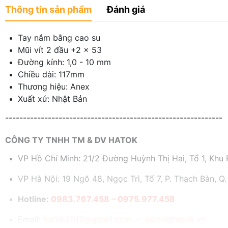
Thông tin sản phẩm
Đánh giá
Tay nắm bằng cao su
Mũi vít 2 đầu +2 x 53
Đường kính: 1,0 - 10 mm
Chiều dài: 117mm
Thương hiệu: Anex
Xuất xứ: Nhật Bản
-------------------------------------------------------------
CÔNG TY TNHH TM & DV HATOK
VP Hồ Chí Minh: 21/2 Đường Huỳnh Thị Hai, Tổ 1, Khu P
VP Hà Nội: 19 Ngõ 48, Ngọc Trì, Tổ 7, P. Thạch Bàn, Q.
Hotline:
0983.767.458 – 0975.977.458
Email:
hatok2012@gmail.com – sales@hatok.vn