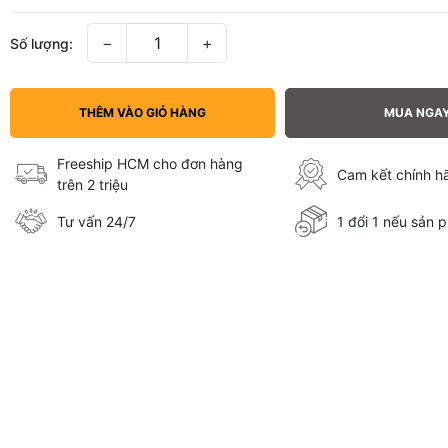
−
+
Số lượng:
THÊM VÀO GIỎ HÀNG
MUA NGA
Freeship HCM cho đơn hàng
Cam kết chính 
trên 2 triệu
Tư vấn 24/7
1 đổi 1 nếu sản p