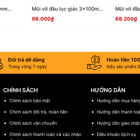
 3mm
Mũi vít đầu lục giác 3x100mm
Mũi vít đ
ACHX-3010 Anex
ACHX-306
98.000₫
68.200₫
Đổi trả dễ dàng
Hoàn tiền 10
Trong vòng 7 ngày
Nếu sản phẩm lỗi
CHÍNH SÁCH
HƯỚNG DẪN
Chính sách bảo mật
Hướng dẫn mua hàn
Chính sách đổi trả, hoàn tiền
Hướng dẫn thanh to
Chính sách vận chuyển
Hướng dẫn giao nhậ
Chính sách thanh toán và xác nhận
Điều khoản dịch vụ