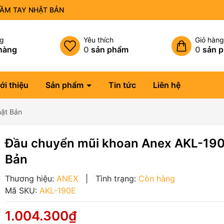
CẦM TAY NHẬT BẢN
ng
Yêu thích
Giỏ hàn
hàng
0
sản phẩm
0
sản 
ới thiệu
Sản phẩm
Tin tức
Liên hệ
ật Bản
Đầu chuyển mũi khoan Anex AKL-190
Bản
Thương hiệu:
ANEX
|
Tình trạng:
Còn hàng
Mã SKU:
AKL-190E
1.004.300₫