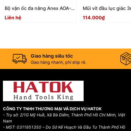
Bộ vặn ốc đa năng Anex AOA-
Mũi vít đầu lục giác
17S1 Nhật Bản
ACHX-3015 Anex
Liên hệ
114.000₫
Giao hàng siêu tốc
Giao hàng nhanh, phí ship rẻ.
CÔNG TY TNHH THƯƠNG MẠI VÀ DỊCH VỤ HATOK
- Trụ sở: 2/1G Mỹ Huề, Xã Bà Điểm, Thành Phố Hồ Chí Minh, Việt
Nam
- MST: 0311951350 – Do Sở Kế Hoạch Và Đầu Tư Thành Phố Hồ