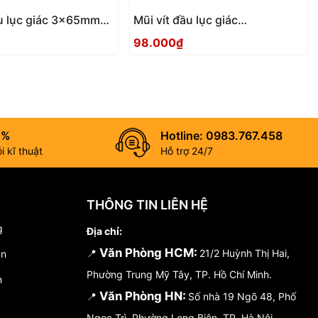
ầu lục giác 3x65mm
Mũi vít đầu lục giác
5 Anex
2.5x100mm ACHX-2510 Anex
98.000₫
0%
Hotline: 0983.767.458
 kĩ thuật
Hỗ trợ 24/7
THÔNG TIN LIÊN HỆ
g
Địa chỉ:
Văn Phòng HCM:
📍
21/2 Huỳnh Thị Hai,
án
Phường Trung Mỹ Tây, TP. Hồ Chí Minh.
n
Văn Phòng HN:
📍
Số nhà 19 Ngõ 48, Phố
Ngọc Trì, Phường Long Biên, TP. Hà Nội.