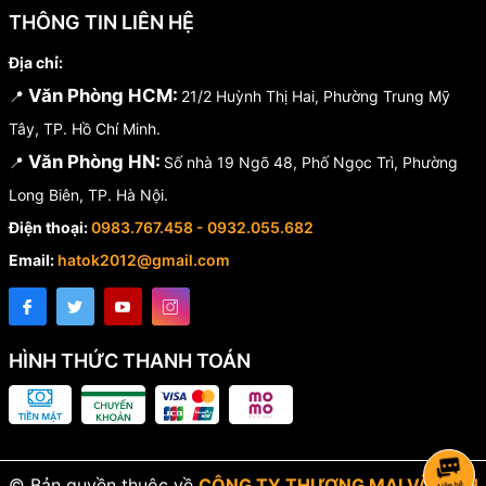
THÔNG TIN LIÊN HỆ
Địa chỉ:
Văn Phòng HCM:
📍
21/2 Huỳnh Thị Hai, Phường Trung Mỹ
Tây, TP. Hồ Chí Minh.
Văn Phòng HN:
📍
Số nhà 19 Ngõ 48, Phố Ngọc Trì, Phường
Long Biên, TP. Hà Nội.
Điện thoại:
0983.767.458 - 0932.055.682
Email:
hatok2012@gmail.com
HÌNH THỨC THANH TOÁN
© Bản quyền thuộc về
CÔNG TY THƯƠNG MẠI VÀ DỊCH