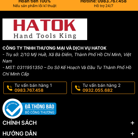
Hoàn tiền 100%
Hotline: 0983.767.458
Nếu sản phẩm lỗi kĩ thuật
Hỗ trợ 24/7
CÔNG TY TNHH THƯƠNG MẠI VÀ DỊCH VỤ HATOK
- Trụ sở: 2/1G Mỹ Huề, Xã Bà Điểm, Thành Phố Hồ Chí Minh, Việt
Nam
- MST: 0311951350 – Do Sở Kế Hoạch Và Đầu Tư Thành Phố Hồ
Chí Minh Cấp
Tư vấn bán hàng 1
Tư vấn bán hàng 2
0983.767.458
0932.055.682
CHÍNH SÁCH
HƯỚNG DẪN