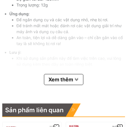
Trọng lượng: 12g
Ứng dụng
:
Để ngăn dụng cụ và các vật dụng nhỏ, nhẹ bị rơi.
Để tránh mất mát hoặc đánh rơi các vật dụng giải trí như
máy ảnh và dụng cụ câu cá.
An toàn, tiện lợi và dễ dàng gắn vào – chỉ cần gắn vào cổ
tay là sẽ không bị rơi ra!
Lưu ý:
Khi sử dụng sản phẩm này để làm việc trên cao, vui lòng
sử dụng kèm theo dây an toàn riêng biệt.
Tránh xa lửa và các vật sắc nhọn.
Không đặt vật nặng hoặc tải trọng đột ngột lên đó. Lực
Xem thêm
bật ngược có thể va vào người hoặc gây thương tích
(cắt).
Tuyệt đối không sử dụng sản phẩm này để kéo hoặc nâng
thiết bị.
Nếu phát hiện bất kỳ vết cắt hoặc vết nứt nào trên dây
Sản phẩm liên quan
hoặc các bộ phận, hãy ngừng sử dụng sản phẩm ngay
lập tức.
Không sử dụng cho mục đích khác ngoài mục đích đã