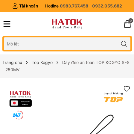
Tài khoản
Hotline
0983.767.458 - 0932.055.682
0
Trang chủ
Top Kogyo
Dây đeo an toàn TOP KOGYO SFS
- 250MV