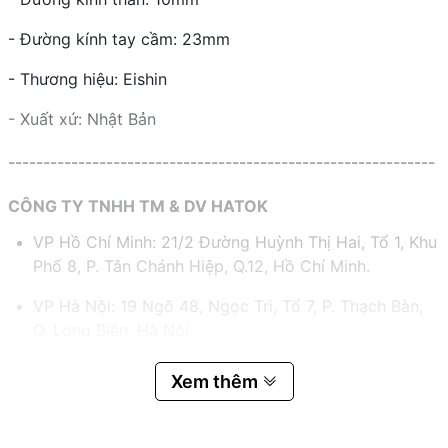
- Đường kính tay cầm: 23mm
- Thương hiệu: Eishin
- Xuất xứ: Nhật Bản
-------------------------------------------------------------
CÔNG TY TNHH TM & DV HATOK
VP Hồ Chí Minh: 21/2 Đường Huỳnh Thị Hai, Tổ 1, Khu
Phố 8, P. Tân Chánh Hiệp, Q.12, Hồ Chí Minh.
VP Hà Nội: 19 Ngõ 48, Ngọc Trì, Tổ 7, P. Thạch Bàn,
Q. Long Biên, Hà Nội.
Hotline:
0983.767.458 – 0975.977.458
Xem thêm
Email:
hatok2012@gmail.com – sales@hatok.vn