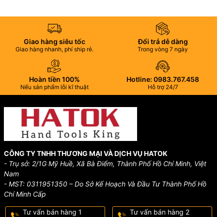
Giao hàng siêu tốc
Đổi trả dễ dàng
Giao hàng nhanh, phí ship rẻ.
Trong vòng 7 ngày
Hoàn tiền 100%
Hotline: 0983.767.458
Nếu sản phẩm lỗi kĩ thuật
Hỗ trợ 24/7
CÔNG TY TNHH THƯƠNG MẠI VÀ DỊCH VỤ HATOK
- Trụ sở: 2/1G Mỹ Huề, Xã Bà Điểm, Thành Phố Hồ Chí Minh, Việt
Nam
- MST: 0311951350 – Do Sở Kế Hoạch Và Đầu Tư Thành Phố Hồ
Chí Minh Cấp
Tư vấn bán hàng 1
Tư vấn bán hàng 2