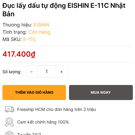
Đục lấy dấu tự động EISHIN E-11C Nhật
Bản
Thương hiệu:
EISHIN
Tình trạng:
Còn hàng
Mã SKU:
E-11C
417.400₫
−
+
Số lượng:
THÊM VÀO GIỎ HÀNG
MUA NGAY
Freeship HCM cho đơn hàng trên 2 triệu
Cam kết chính hãng 100%
Tư vấn 24/7