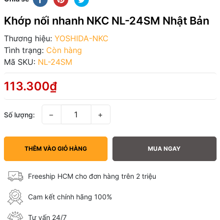
Khớp nối nhanh NKC NL-24SM Nhật Bản
Thương hiệu:
YOSHIDA-NKC
Tình trạng:
Còn hàng
Mã SKU:
NL-24SM
113.300₫
−
+
Số lượng:
THÊM VÀO GIỎ HÀNG
MUA NGAY
Freeship HCM cho đơn hàng trên 2 triệu
Cam kết chính hãng 100%
Tư vấn 24/7