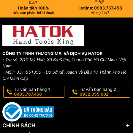
Hoàn tiền 100%
Hotline: 0983.767.458
Nếu sản phẩm lỗi kĩ thuật
Hỗ trợ 24/7
CÔNG TY TNHH THƯƠNG MẠI VÀ DỊCH VỤ HATOK
- Trụ sở: 2/1G Mỹ Huề, Xã Bà Điểm, Thành Phố Hồ Chí Minh, Việt
Nam
- MST: 0311951350 – Do Sở Kế Hoạch Và Đầu Tư Thành Phố Hồ
Chí Minh Cấp
Tư vấn bán hàng 1
Tư vấn bán hàng 2
0983.767.458
0932.055.682
CHÍNH SÁCH