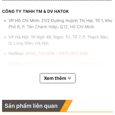
CÔNG TY TNHH TM & DV HATOK
VP Hồ Chí Minh: 21/2 Đường Huỳnh Thị Hai, Tổ 1, Khu
Phố 8, P. Tân Chánh Hiệp, Q.12, Hồ Chí Minh.
VP Hà Nội: 19 Ngõ 48, Ngọc Trì, Tổ 7, P. Thạch Bàn,
Q. Long Biên, Hà Nội.
Hotline:
0983.767.458 – 0975.977.458
Email:
hatok2012@gmail.com – sales@hatok.vn
Xem thêm
Sản phẩm liên quan