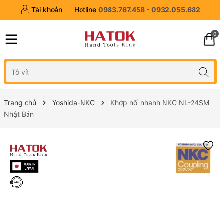
Tài khoản
Hotline
0983.767.458 - 0932.055.682
0
Trang chủ
Yoshida-NKC
Khớp nối nhanh NKC NL-24SM
Nhật Bản