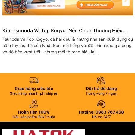
Kìm Tsunoda Và Top Kogyo: Nên Chọn Thương Hiệu
Nhật Bản Nào Cho Bộ Đồ Nghề Của Bạn?
Tsunoda và Top​ Kogyo, cả hai đều là những nhà sản xuất dụng cụ
cầm tay lâu đời của Nhật Bản, nổi tiếng với độ chính xác gia công
và độ bền vượt trội - nhưng mỗi thương hiệu lại...
Giao hàng siêu tốc
Đổi trả dễ dàng
Giao hàng nhanh, phí ship rẻ.
Trong vòng 7 ngày
Hoàn tiền 100%
Hotline: 0983.767.458
Nếu sản phẩm lỗi kĩ thuật
Hỗ trợ 24/7