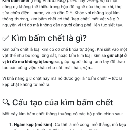
Kìm bấm chết
(tiếng Anh:
locking pliers
hay
vise-grip
) là một
công cụ không thể thiếu trong hộp đồ nghề của thợ cơ khí, thợ
sửa chữa điện – nước, và cả dân DIY. Khác với những loại kìm
thông thường, kìm bấm chết có thể “kẹp chặt” một vật và giữ
nguyên vị trí đó mà không cần người dùng phải liên tục siết tay.
✅ Kìm bấm chết là gì?
Kìm bấm chết là loại kìm có cơ chế khóa tự động. Khi siết vào một
vật thể như bu lông, ống sắt, hoặc tấm kim loại, kìm sẽ
giữ chặt ở
vị trí đó mà không bị bung ra
, giúp người dùng rảnh tay để thao
tác các công việc khác như cắt, mài, hàn, vặn…
Vì khả năng giữ chặt này mà nó được gọi là "bấm chết" – tức là
kẹp chặt không tự mở ra.
🔍 Cấu tạo của kìm bấm chết
Một cây kìm bấm chết thông thường có các bộ phận chính sau:
Ngàm kẹp (mỏ kìm)
: Có thể là mỏ cong, mỏ thẳng, mỏ kẹp