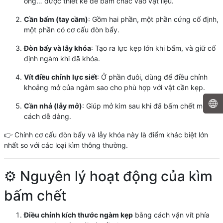
ống… được thiết kế để bám chắc vào vật liệu.
Cần bấm (tay cầm)
: Gồm hai phần, một phần cứng cố định,
một phần có cơ cấu đòn bẩy.
Đòn bẩy và lẫy khóa
: Tạo ra lực kẹp lớn khi bấm, và giữ cố
định ngàm khi đã khóa.
Vít điều chỉnh lực siết
: Ở phần đuôi, dùng để điều chỉnh
khoảng mở của ngàm sao cho phù hợp với vật cần kẹp.
Cần nhả (lẫy mở)
: Giúp mở kìm sau khi đã bấm chết một
cách dễ dàng.
👉 Chính cơ cấu đòn bẩy và lẫy khóa này là điểm khác biệt lớn
nhất so với các loại kìm thông thường.
⚙️ Nguyên lý hoạt động của kìm
bấm chết
Điều chỉnh kích thước ngàm kẹp
bằng cách vặn vít phía