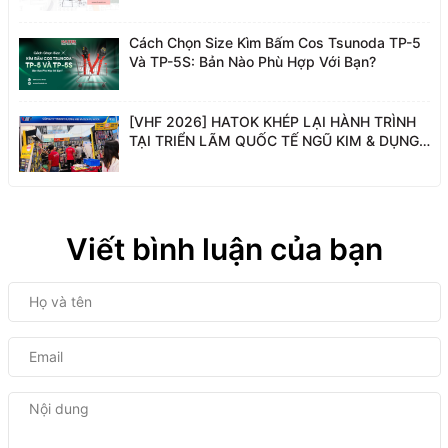
Cách Chọn Size Kìm Bấm Cos Tsunoda TP-5
Và TP-5S: Bản Nào Phù Hợp Với Bạn?
[VHF 2026] HATOK KHÉP LẠI HÀNH TRÌNH
TẠI TRIỂN LÃM QUỐC TẾ NGŨ KIM & DỤNG
CỤ PHỤ TRỢ VIỆT NAM
Viết bình luận của bạn