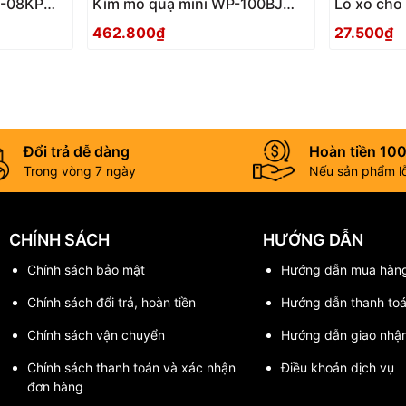
T-08KP
Kìm mỏ quạ mini WP-100BJ
Lò xo cho
Tsunoda Nhật Bản
462.800₫
27.500₫
Đổi trả dễ dàng
Hoàn tiền 10
Trong vòng 7 ngày
Nếu sản phẩm lỗi
CHÍNH SÁCH
HƯỚNG DẪN
Chính sách bảo mật
Hướng dẫn mua hàn
Chính sách đổi trả, hoàn tiền
Hướng dẫn thanh to
Chính sách vận chuyển
Hướng dẫn giao nhậ
Chính sách thanh toán và xác nhận
Điều khoản dịch vụ
đơn hàng