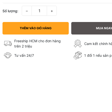
−
+
Số lượng:
THÊM VÀO GIỎ HÀNG
MUA NGA
Freeship HCM cho đơn hàng
Cam kết chính 
trên 2 triệu
Tư vấn 24/7
1 đổi 1 nếu sản p