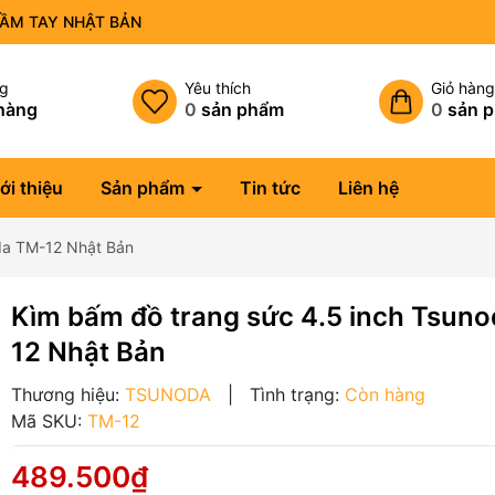
CẦM TAY NHẬT BẢN
ng
Yêu thích
Giỏ hàn
hàng
0
sản phẩm
0
sản 
ới thiệu
Sản phẩm
Tin tức
Liên hệ
noda TM-12 Nhật Bản
Kìm bấm đồ trang sức 4.5 inch Tsun
12 Nhật Bản
Thương hiệu:
TSUNODA
|
Tình trạng:
Còn hàng
Mã SKU:
TM-12
489.500₫