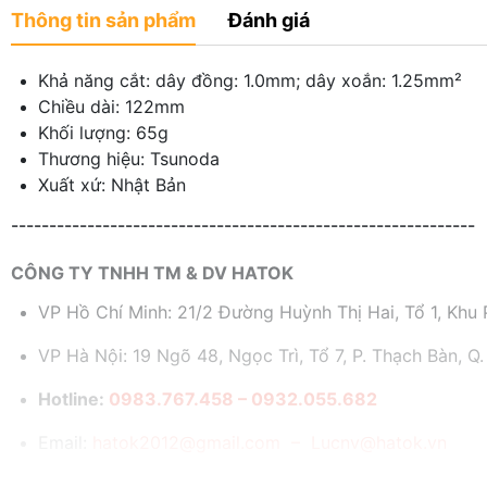
Thông tin sản phẩm
Đánh giá
Khả năng cắt: dây đồng: 1.0mm; dây xoắn: 1.25mm²
Chiều dài: 122mm
Khối lượng: 65g
Thương hiệu: Tsunoda
Xuất xứ: Nhật Bản
-------------------------------------------------------------
CÔNG TY TNHH TM & DV HATOK
VP Hồ Chí Minh: 21/2 Đường Huỳnh Thị Hai, Tổ 1, Khu P
VP Hà Nội: 19 Ngõ 48, Ngọc Trì, Tổ 7, P. Thạch Bàn, Q.
Hotline:
0983.767.458 – 0932.055.682
Email:
hatok2012@gmail.com – Lucnv@hatok.vn