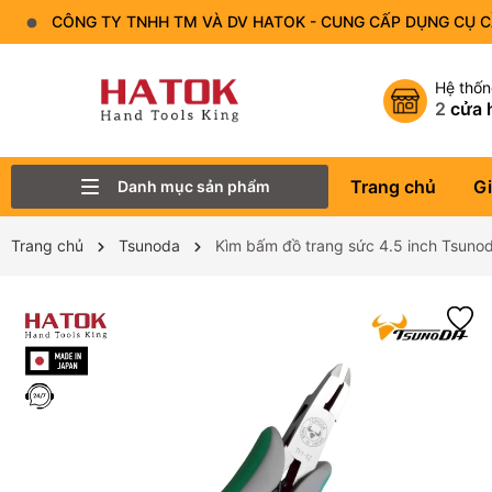
CÔNG TY TNHH TM VÀ DV HATOK - CUNG CẤP DỤNG CỤ 
Hệ thố
2
cửa 
Trang chủ
Gi
Danh mục sản phẩm
Thiết Bị Đo - Dụng cụ đo
Lục Giác
Tô Vít - Mũi Vít
Bộ Dụng Cụ
Đầu Tuýp (Đầu Khẩu)
Tay Vặn
Mỏ Lết
Cờ Lê
Trang chủ
Tsunoda
Kìm bấm đồ trang sức 4.5 inch Tsu