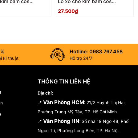
 kìm bấm cos
Lò xo cho kìm bấm cos
TSUNODA TP-S1
TSUNODA TP-S
27.500₫
0%
Hotline: 0983.767.458
 kĩ thuật
Hỗ trợ 24/7
THÔNG TIN LIÊN HỆ
g
Địa chỉ:
Văn Phòng HCM:
📍
21/2 Huỳnh Thị Hai,
án
Phường Trung Mỹ Tây, TP. Hồ Chí Minh.
n
Văn Phòng HN:
📍
Số nhà 19 Ngõ 48, Phố
Ngọc Trì, Phường Long Biên, TP. Hà Nội.