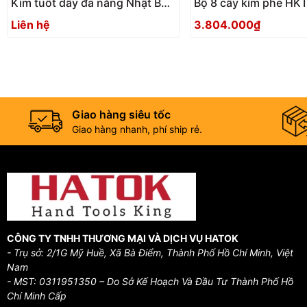
Kìm tuốt dây đa năng Nhật Bản
Bộ 8 cây kìm phe HK
Tsunoda MWS-200
Nhật Bản
Liên hệ
3.804.000₫
Giao hàng siêu tốc
Giao hàng nhanh, phí ship rẻ.
CÔNG TY TNHH THƯƠNG MẠI VÀ DỊCH VỤ HATOK
- Trụ sở: 2/1G Mỹ Huề, Xã Bà Điểm, Thành Phố Hồ Chí Minh, Việt
Nam
- MST: 0311951350 – Do Sở Kế Hoạch Và Đầu Tư Thành Phố Hồ
Chí Minh Cấp