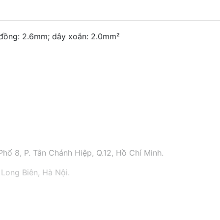
; đồng: 2.6mm; dây xoắn: 2.0mm²
hố 8, P. Tân Chánh Hiệp, Q.12, Hồ Chí Minh.
 Long Biên, Hà Nội.