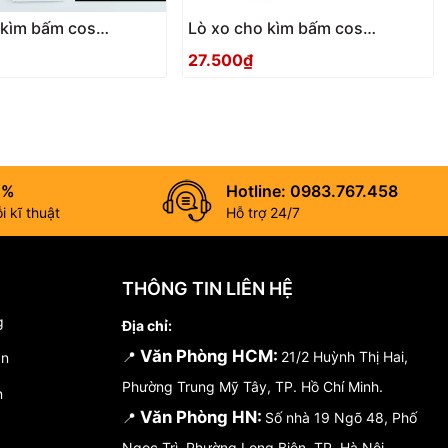
 kìm bấm cos
Lò xo cho kìm bấm cos
TSUNODA TP-S1
TSUNODA TP-S
27.500₫
0%
Hotline: 0983.767.458
 kĩ thuật
Hỗ trợ 24/7
THÔNG TIN LIÊN HỆ
g
Địa chỉ:
Văn Phòng HCM:
📍
21/2 Huỳnh Thị Hai,
án
Phường Trung Mỹ Tây, TP. Hồ Chí Minh.
n
Văn Phòng HN:
📍
Số nhà 19 Ngõ 48, Phố
Ngọc Trì, Phường Long Biên, TP. Hà Nội.