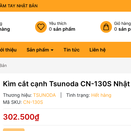
CẦM TAY NHẬT BẢN
ng
Yêu thích
Giỏ hàn
hàng
0
sản phẩm
0
sản 
ới thiệu
Sản phẩm
Tin tức
Liên hệ
 Bản
Kìm cắt cạnh Tsunoda CN-130S Nhật
Thương hiệu:
TSUNODA
|
Tình trạng:
Hết hàng
Mã SKU:
CN-130S
302.500₫