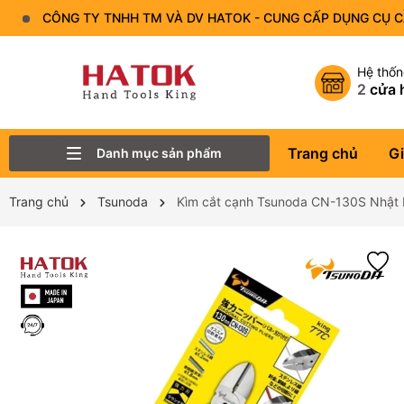
CÔNG TY TNHH TM VÀ DV HATOK - CUNG CẤP DỤNG CỤ 
Hệ thố
2
cửa 
Trang chủ
Gi
Danh mục sản phẩm
Thiết Bị Đo - Dụng cụ đo
Lục Giác
Tô Vít - Mũi Vít
Bộ Dụng Cụ
Đầu Tuýp (Đầu Khẩu)
Tay Vặn
Mỏ Lết
Cờ Lê
Trang chủ
Tsunoda
Kìm cắt cạnh Tsunoda CN-130S Nhật