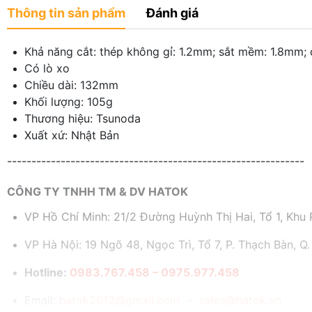
Thông tin sản phẩm
Đánh giá
Khả năng cắt: thép không gỉ: 1.2mm; sắt mềm: 1.8mm
Có lò xo
Chiều dài: 132mm
Khối lượng: 105g
Thương hiệu: Tsunoda
Xuất xứ: Nhật Bản
-------------------------------------------------------------
CÔNG TY TNHH TM & DV HATOK
VP Hồ Chí Minh: 21/2 Đường Huỳnh Thị Hai, Tổ 1, Khu P
VP Hà Nội: 19 Ngõ 48, Ngọc Trì, Tổ 7, P. Thạch Bàn, Q.
Hotline:
0983.767.458 – 0975.977.458
Email:
hatok2012@gmail.com – sales@hatok.vn