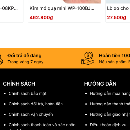
T-08KP
Kìm mỏ quạ mini WP-100BJ
Lò xo cho
Tsunoda Nhật Bản
462.800₫
27.500₫
Đổi trả dễ dàng
Hoàn tiền 10
Trong vòng 7 ngày
Nếu sản phẩm lỗi
CHÍNH SÁCH
HƯỚNG DẪN
Chính sách bảo mật
Hướng dẫn mua hàn
Chính sách đổi trả, hoàn tiền
Hướng dẫn thanh to
Chính sách vận chuyển
Hướng dẫn giao nhậ
Chính sách thanh toán và xác nhận
Điều khoản dịch vụ