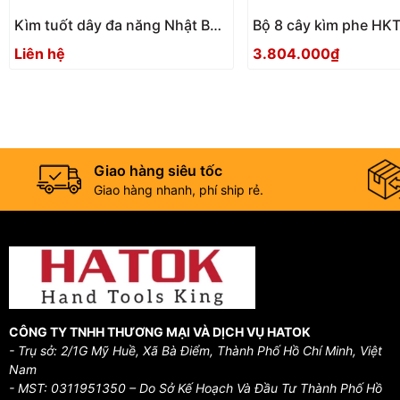
Kìm tuốt dây đa năng Nhật Bản
Bộ 8 cây kìm phe HK
Tsunoda MWS-200
Nhật Bản
Liên hệ
3.804.000₫
Giao hàng siêu tốc
Giao hàng nhanh, phí ship rẻ.
CÔNG TY TNHH THƯƠNG MẠI VÀ DỊCH VỤ HATOK
- Trụ sở: 2/1G Mỹ Huề, Xã Bà Điểm, Thành Phố Hồ Chí Minh, Việt
Nam
- MST: 0311951350 – Do Sở Kế Hoạch Và Đầu Tư Thành Phố Hồ