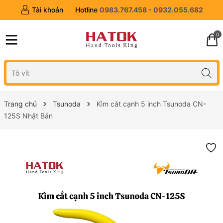
Tài khoản
Hotline
0983.767.458 - 0932.055.682
0
Trang chủ
Tsunoda
Kìm cắt cạnh 5 inch Tsunoda CN-
125S Nhật Bản