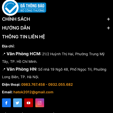
lượng cao, thích hợp cho các tác vụ cắt chính xác với các loại dây
kim loại. Với thiết kế nhỏ gọn, chất liệu bền bỉ và hiệu suất làm việc
cao, đây là lựa chọn hoàn hảo cho cả thợ chuyên nghiệp và người
dùng gia đình.
CHÍNH SÁCH
HƯỚNG DẪN
THÔNG TIN LIÊN HỆ
Địa chỉ:
Văn Phòng HCM:
📍
21/2 Huỳnh Thị Hai, Phường Trung Mỹ
Tây, TP. Hồ Chí Minh.
Văn Phòng HN:
📍
Số nhà 19 Ngõ 48, Phố Ngọc Trì, Phường
Long Biên, TP. Hà Nội.
Điện thoại:
0983.767.458 - 0932.055.682
Email:
hatok2012@gmail.com