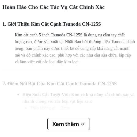
Hoàn Hảo Cho Các Tác Vụ Cắt Chính Xác
1. Giới Thiệu Kìm Cắt Cạnh Tsunoda CN-125S
Kìm cắt cạnh 5 inch Tsunoda CN-125S là dụng cụ cầm tay chất
lượng cao, được sản xuất tại Nhật Bản bởi thương hiệu Tsunoda danh
tiếng. Sản phẩm này được thiết kế để cung cấp khả năng cắt mạnh
mẽ và độ chính xác cao, phù hợp với các nhu cầu sửa chữa, láp ráp
và làm việc với các loại dây kim loại.
2. Điểm Nổi Bật Của Kìm Cắt Cạnh Tsunoda CN-125S
Hiệu Suất Cắt Tuyệt Vời: Kìm có khả năng cắt chính xác và
nhanh chóng với các loại vật liệu sau:
Thép không gỉ: 1.2mm
Sắt mềm: 1.8mm
Dây đồng: 2.6mm
Xem thêm
Dây xoắn: 2.0mm