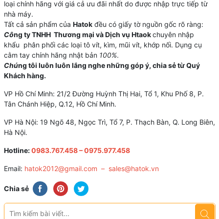
loại chính hãng với giá cả ưu đãi nhất do được nhập trực tiếp từ
nhà máy.
Tất cả sản phẩm của
Hatok
đều có giấy tờ nguồn gốc rõ ràng:
Cô
ng ty TNHH Thương mại và Dịch vụ Htaok
chuyên nhập
khẩu phân phối các loại tô vít, kìm, mũi vít, khớp nối. Dụng cụ
cằm tay chính hãng nhật bản
100%
.
Chú
ng tôi luôn luôn lắng nghe những góp ý, chia sẻ từ Quý
Khách hàng.
VP Hồ Chí Minh: 21/2 Đường Huỳnh Thị Hai, Tổ 1, Khu Phố 8, P.
Tân Chánh Hiệp, Q.12, Hồ Chí Minh.
VP Hà Nội: 19 Ngõ 48, Ngọc Trì, Tổ 7, P. Thạch Bàn, Q. Long Biên,
Hà Nội.
Hotline:
0983.767.458 – 0975.977.458
Email:
hatok2012@gmail.com – sales@hatok.vn
Chia sẻ