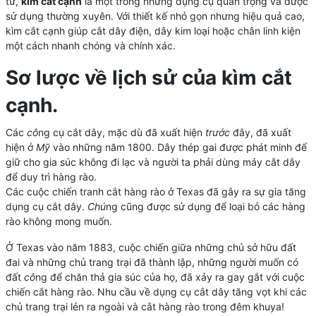
tử,
kìm cắt cạnh
là một trong những dụng cụ quan trọng và được
sử dụng thường xuyên. Với thiết kế nhỏ gọn nhưng hiệu quả cao,
kìm cắt cạnh giúp cắt dây điện, dây kim loại hoặc chân linh kiện
một cách nhanh chóng và chính xác.
Sơ lược về lịch sử của kìm cắt
cạnh.
Các
cô
ng cụ cắt dây, mặc dù đã xuất hiện
trước
đây, đã xuất
hiện ở
Mỹ
vào những năm 1800. Dây thép gai được phát minh để
giữ cho gia súc không đi lạc và người ta phải dùng máy cắt dây
để duy trì hàng rào.
Các cuộc chiến tranh cắt hàng rào ở Texas đã gây ra sự gia tăng
dụng cụ cắt dây.
Chú
ng cũng được sử dụng để loại bỏ các hàng
rào không mong muốn.
Ở Texas vào năm 1883, cuộc chiến giữa những chủ sở hữu đất
đai và những chủ trang trại đã thành lập, những người muốn có
đất
cô
ng để chăn thả gia súc của họ, đã xảy ra gay gắt với cuộc
chiến cắt hàng rào. Nhu cầu về dụng cụ cắt dây tăng vọt khi các
chủ trang trại lẻn ra ngoài và cắt hàng rào trong đêm khuya!