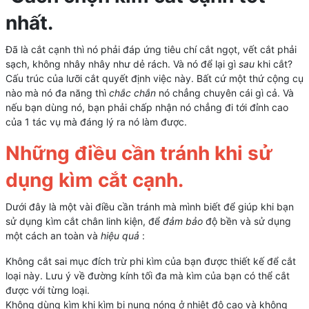
nhất.
Đã là cắt cạnh thì nó phải đáp ứng tiêu chí cắt ngọt, vết cắt phải
sạch, không nhây nhây như dẻ rách. Và nó để lại gì
sau
khi cắt?
Cấu trúc của lưỡi cắt quyết định việc này. Bất cứ một thứ cộng cụ
nào mà nó đa năng thì
chắc chắn
nó chẳng chuyên cái gì cả. Và
nếu bạn dùng nó, bạn phải chấp nhận nó chẳng đi tới đỉnh cao
của 1 tác vụ mà đáng lý ra nó làm được.
Những điều cần tránh khi sử
dụng kìm cắt cạnh.
Dưới đây là một vài điều cần tránh mà mình biết để giúp khi bạn
sử dụng kìm cắt chân linh kiện, để
đảm bảo
độ bền và sử dụng
một cách an toàn và
hiệu quả
:
Không cắt sai mục đích trừ phi kìm của bạn được thiết kế để cắt
loại này. Lưu ý về đường kính tối đa mà kìm của bạn có thể cắt
được với từng loại.
Không dùng kìm khi kìm bị nung nóng ở nhiệt độ cao và không