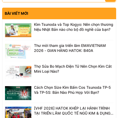
BÀI VIẾT MỚI
Kìm Tsunoda và Top Kogyo: Nên chọn thương
hiệu Nhật Bản nào cho bộ đồ nghề của bạn?
Thư mời tham gia triển lãm EMAVIETNAM
2026 - GIAN HÀNG HATOK: B40A
Thợ Sửa Bo Mạch Điện Tử Nên Chọn Kìm Cắt
Mini Loại Nào?
Cách Chọn Size Kìm Bấm Cos Tsunoda TP-5
Và TP-5S: Bản Nào Phù Hợp Với Bạn?
[VHF 2026] HATOK KHÉP LẠI HÀNH TRÌNH
TẠI TRIỂN LÃM QUỐC TẾ NGŨ KIM & DỤNG