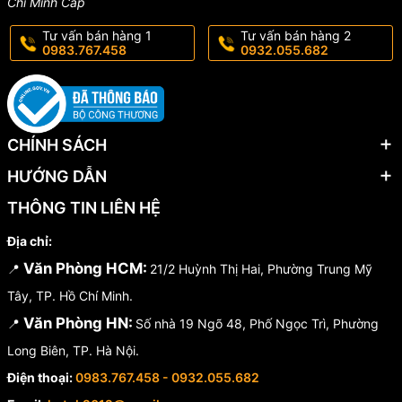
Chí Minh Cấp
Tư vấn bán hàng 1
Tư vấn bán hàng 2
0983.767.458
0932.055.682
CHÍNH SÁCH
HƯỚNG DẪN
THÔNG TIN LIÊN HỆ
Địa chỉ:
Văn Phòng HCM:
📍
21/2 Huỳnh Thị Hai, Phường Trung Mỹ
Tây, TP. Hồ Chí Minh.
Văn Phòng HN:
📍
Số nhà 19 Ngõ 48, Phố Ngọc Trì, Phường
Long Biên, TP. Hà Nội.
Điện thoại:
0983.767.458 - 0932.055.682