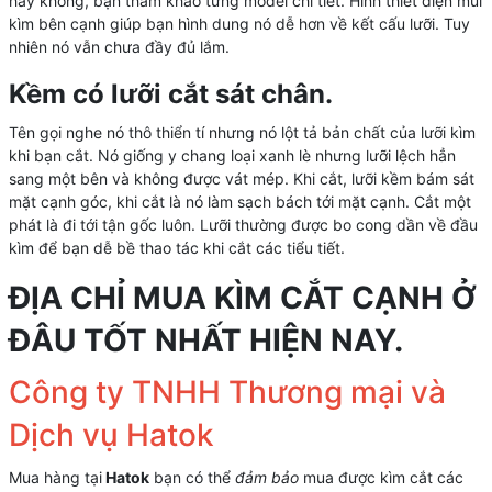
hay không, bạn tham khảo từng model chi tiết. Hình thiết diện mũi
kìm bên cạnh giúp bạn hình dung nó dễ hơn về kết cấu lưỡi. Tuy
nhiên nó vẫn chưa đầy đủ lắm.
Kềm có lưỡi cắt sát chân.
Tên gọi nghe nó thô thiển tí nhưng nó lột tả bản chất của lưỡi kìm
khi bạn cắt. Nó giống y chang loại xanh lè nhưng lưỡi lệch hẳn
sang một bên và không được vát mép. Khi cắt, lưỡi kềm bám sát
mặt cạnh góc, khi cắt là nó làm sạch bách tới mặt cạnh. Cắt một
phát là đi tới tận gốc luôn. Lưỡi thường được bo cong dần về đầu
kìm để bạn dễ bề thao tác khi cắt các tiểu tiết.
ĐỊA CHỈ MUA KÌM CẮT CẠNH Ở
ĐÂU TỐT NHẤT HIỆN NAY.
Công ty TNHH Thương mại và
Dịch vụ Hatok
Mua hàng tại
Hatok
bạn có thể
đảm bảo
mua được kìm cắt các