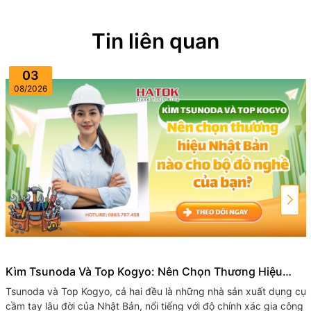
Tin liên quan
03
08/2026
Kìm Tsunoda Và Top Kogyo: Nên Chọn Thương Hiệu
Nhật Bản Nào Cho Bộ Đồ Nghề Của Bạn?
Tsunoda và Top​ Kogyo, cả hai đều là những nhà sản xuất dụng cụ
cầm tay lâu đời của Nhật Bản, nổi tiếng với độ chính xác gia công