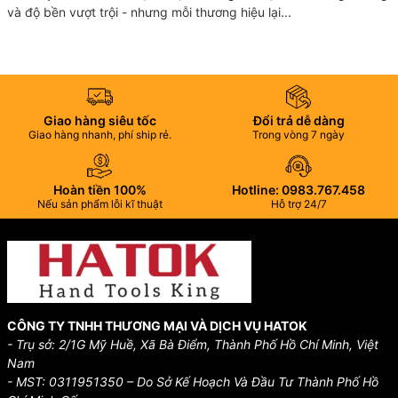
và độ bền vượt trội - nhưng mỗi thương hiệu lại...
Giao hàng siêu tốc
Đổi trả dễ dàng
Giao hàng nhanh, phí ship rẻ.
Trong vòng 7 ngày
Hoàn tiền 100%
Hotline: 0983.767.458
Nếu sản phẩm lỗi kĩ thuật
Hỗ trợ 24/7
CÔNG TY TNHH THƯƠNG MẠI VÀ DỊCH VỤ HATOK
- Trụ sở: 2/1G Mỹ Huề, Xã Bà Điểm, Thành Phố Hồ Chí Minh, Việt
Nam
- MST: 0311951350 – Do Sở Kế Hoạch Và Đầu Tư Thành Phố Hồ