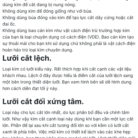
dùng kìm để cắt đang bị nung nóng.
Không dùng kìm để đóng giống như với búa.
Không dùng búa đóng vào kìm để tạo lực cắt dây cứng hoặc cắt
đai ốc.
Không dùng bao cán kìm như vật cách điện trừ trường hợp kìm
của bạn là loại chuyên dụng có cách điện (VDE). Bao cán kìm tạo
sự thoải mái cho bạn khi sử dụng chứ không phải là vật cách điện
hoàn hảo trừ loại kìm chuyên dụng.
Lưỡi cắt lệch.
Loại kìm có lưỡi kiểu này. Rất thích hợp khi cắt cạnh các vật liệu
khách nhau. Lệch ở đây được hiểu là điểm cắt của lưỡi lệch sang
một bên trong thiết diện lưỡi. Bạn xem hình bên sẽ dễ hình dung
hơn cách diễn đạt tối ý này.
Lưỡi cắt đối xứng tâm.
Loại này cho lực cắt lớn nhất, do lực phân bố đều và chính tâm
lưỡi. Như vậy kìm cắt cạnh loại này dùng khi bạn cần một lực cắt
lớn. Phần để lại
sau
khi cắt tương đối lớn so với kềm có lưỡi cắt
xanh lè phía trên. Việc mũi kìm có thiết kế lách vào các khe hẹp