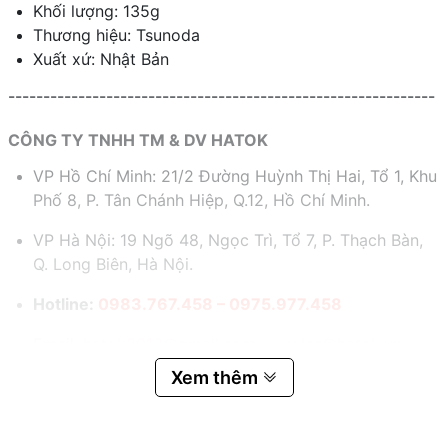
Khối lượng: 135g
Thương hiệu: Tsunoda
Xuất xứ: Nhật Bản
-------------------------------------------------------------
CÔNG TY TNHH TM & DV HATOK
VP Hồ Chí Minh: 21/2 Đường Huỳnh Thị Hai, Tổ 1, Khu
Phố 8, P. Tân Chánh Hiệp, Q.12, Hồ Chí Minh.
VP Hà Nội: 19 Ngõ 48, Ngọc Trì, Tổ 7, P. Thạch Bàn,
Q. Long Biên, Hà Nội.
Hotline:
0983.767.458 – 0975.977.458
Email:
hatok2012@gmail.com – sales@hatok.vn
Xem thêm