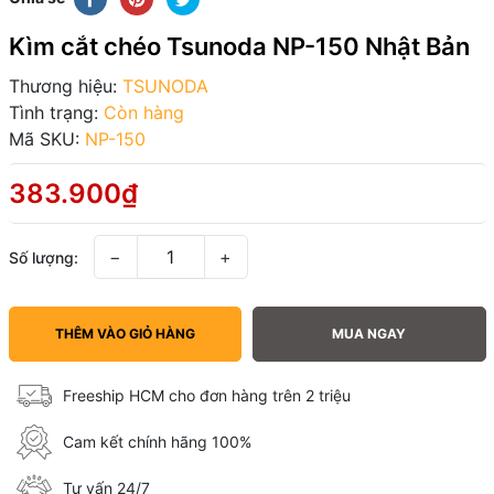
Kìm cắt chéo Tsunoda NP-150 Nhật Bản
Thương hiệu:
TSUNODA
Tình trạng:
Còn hàng
Mã SKU:
NP-150
383.900₫
−
+
Số lượng:
THÊM VÀO GIỎ HÀNG
MUA NGAY
Freeship HCM cho đơn hàng trên 2 triệu
Cam kết chính hãng 100%
Tư vấn 24/7