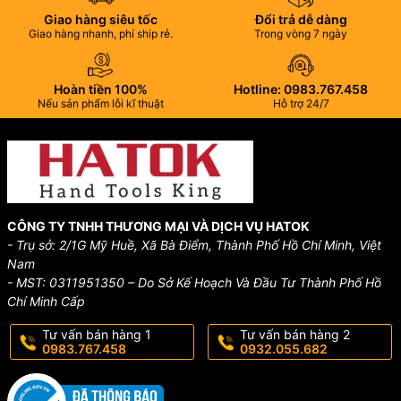
Giao hàng siêu tốc
Đổi trả dễ dàng
Giao hàng nhanh, phí ship rẻ.
Trong vòng 7 ngày
Hoàn tiền 100%
Hotline: 0983.767.458
Nếu sản phẩm lỗi kĩ thuật
Hỗ trợ 24/7
CÔNG TY TNHH THƯƠNG MẠI VÀ DỊCH VỤ HATOK
- Trụ sở: 2/1G Mỹ Huề, Xã Bà Điểm, Thành Phố Hồ Chí Minh, Việt
Nam
- MST: 0311951350 – Do Sở Kế Hoạch Và Đầu Tư Thành Phố Hồ
Chí Minh Cấp
Tư vấn bán hàng 1
Tư vấn bán hàng 2
0983.767.458
0932.055.682