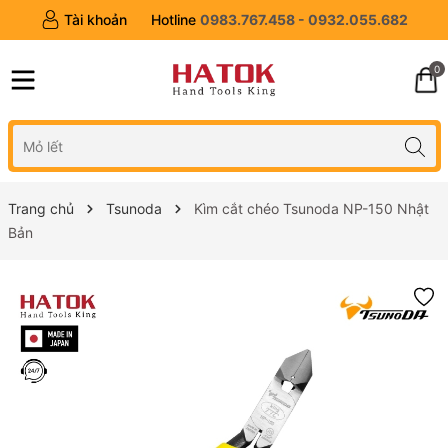
Tài khoản
Hotline
0983.767.458 - 0932.055.682
0
Trang chủ
Tsunoda
Kìm cắt chéo Tsunoda NP-150 Nhật
Bản