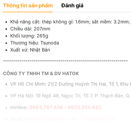
Thông tin sản phẩm
Đánh giá
Khả năng cắt: thép không gỉ: 1.6mm; sắt mềm: 3.2mm;
Chiều dài: 207mm
Khối lượng: 265g
Thương hiệu: Tsunoda
Xuất xứ: Nhật Bản
-------------------------------------------------------------
CÔNG TY TNHH TM & DV HATOK
VP Hồ Chí Minh: 21/2 Đường Huỳnh Thị Hai, Tổ 1, Khu P
VP Hà Nội: 19 Ngõ 48, Ngọc Trì, Tổ 7, P. Thạch Bàn, Q.
Hotline:
0983.767.458 – 0932.055.682
Email:
hatok2012@gmail.com – info@hatok.vn