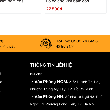
 kìm bấm cos
Lò xo cho kìm bấm cos
TSUNODA TP-S1
TSUNODA TP-S
27.500₫
0%
Hotline: 0983.767.458
 kĩ thuật
Hỗ trợ 24/7
THÔNG TIN LIÊN HỆ
g
Địa chỉ:
Văn Phòng HCM:
📍
21/2 Huỳnh Thị Hai,
án
Phường Trung Mỹ Tây, TP. Hồ Chí Minh.
n
Văn Phòng HN:
📍
Số nhà 19 Ngõ 48, Phố
Ngọc Trì, Phường Long Biên, TP. Hà Nội.