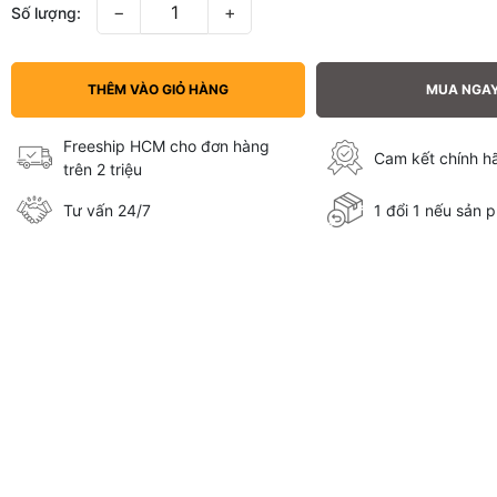
−
+
Số lượng:
THÊM VÀO GIỎ HÀNG
MUA NGA
Freeship HCM cho đơn hàng
Cam kết chính 
trên 2 triệu
Tư vấn 24/7
1 đổi 1 nếu sản p