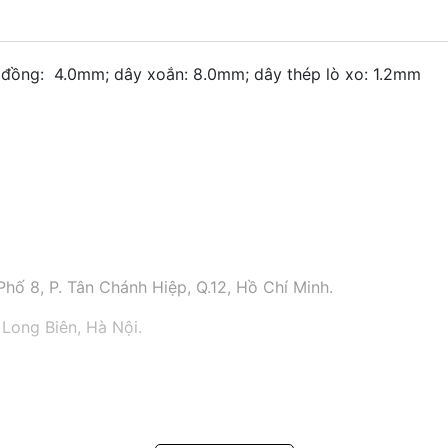
 đồng: 4.0mm; dây xoắn: 8.0mm; dây thép lò xo: 1.2mm
hố 8, P. Tân Chánh Hiệp, Q.12, Hồ Chí Minh.
 Long Biên, Hà Nội.