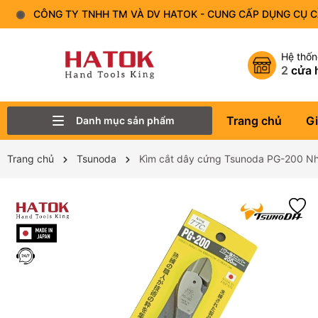
CÔNG TY TNHH TM VÀ DV HATOK - CUNG CẤP DỤNG CỤ 
Hệ thố
2
cửa 
Trang chủ
Gi
Danh mục sản phẩm
Thiết Bị Đo - Dụng cụ đo
Lục Giác
Tô Vít - Mũi Vít
Bộ Dụng Cụ
Đầu Tuýp (Đầu Khẩu)
Tay Vặn
Mỏ Lết
Cờ Lê
Trang chủ
Tsunoda
Kìm cắt dây cứng Tsunoda PG-200 N