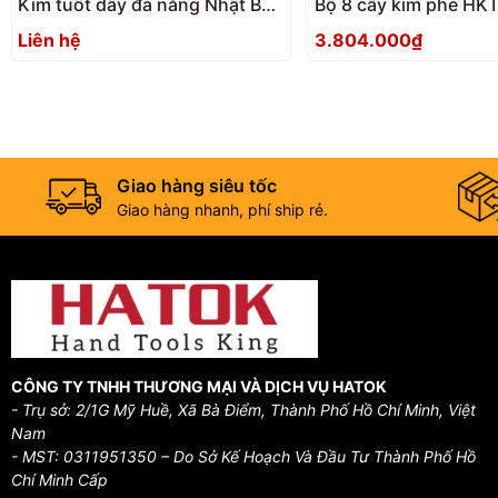
Kìm tuốt dây đa năng Nhật Bản
Bộ 8 cây kìm phe HK
Tsunoda MWS-200
Nhật Bản
Liên hệ
3.804.000₫
Giao hàng siêu tốc
Giao hàng nhanh, phí ship rẻ.
CÔNG TY TNHH THƯƠNG MẠI VÀ DỊCH VỤ HATOK
- Trụ sở: 2/1G Mỹ Huề, Xã Bà Điểm, Thành Phố Hồ Chí Minh, Việt
Nam
- MST: 0311951350 – Do Sở Kế Hoạch Và Đầu Tư Thành Phố Hồ
Chí Minh Cấp