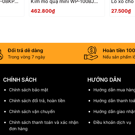
T-08KP
Kìm mỏ quạ mini WP-100BJ
Lò xo cho
Tsunoda Nhật Bản
462.800₫
27.500₫
Đổi trả dễ dàng
Hoàn tiền 10
Trong vòng 7 ngày
Nếu sản phẩm lỗi
CHÍNH SÁCH
HƯỚNG DẪN
Chính sách bảo mật
Hướng dẫn mua hàn
Chính sách đổi trả, hoàn tiền
Hướng dẫn thanh to
Chính sách vận chuyển
Hướng dẫn giao nhậ
Chính sách thanh toán và xác nhận
Điều khoản dịch vụ
đơn hàng