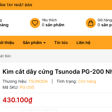
CẦM TAY NHẬT BẢN
ng
Yêu thích
Giỏ hàn
hàng
0
sản phẩm
0
sản 
ới thiệu
Sản phẩm
Tin tức
Liên hệ
hật Bản
Kìm cắt dây cứng Tsunoda PG-200 N
Thương hiệu:
TSUNODA
|
Tình trạng:
Còn hàng
Mã SKU:
PG-200
430.100₫