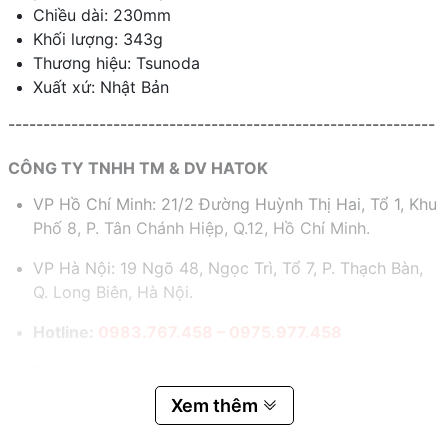
Chiều dài: 230mm
Khối lượng: 343g
Thương hiệu: Tsunoda
Xuất xứ: Nhật Bản
-------------------------------------------------------------
CÔNG TY TNHH TM & DV HATOK
VP Hồ Chí Minh: 21/2 Đường Huỳnh Thị Hai, Tổ 1, Khu
Phố 8, P. Tân Chánh Hiệp, Q.12, Hồ Chí Minh.
VP Hà Nội: 19 Ngõ 48, Ngọc Trì, Tổ 7, P. Thạch Bàn,
Q. Long Biên, Hà Nội.
Hotline:
0983.767.458 – 0975.977.458
Email:
hatok2012@gmail.com – sales@hatok.vn
Xem thêm