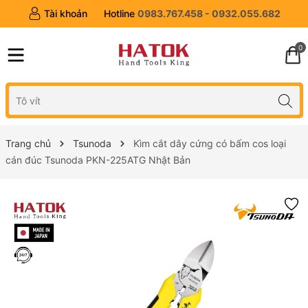
Tài khoản
Hotline
0983.767.458 - 0932.055.682
0
Trang chủ
Tsunoda
Kìm cắt dây cứng có bấm cos loại
cán đúc Tsunoda PKN-225ATG Nhật Bản