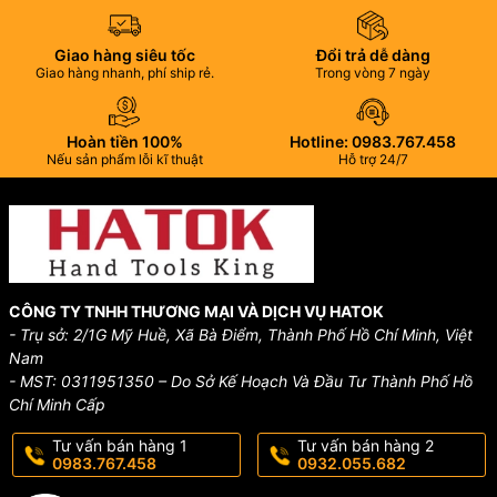
Giao hàng siêu tốc
Đổi trả dễ dàng
Giao hàng nhanh, phí ship rẻ.
Trong vòng 7 ngày
Hoàn tiền 100%
Hotline: 0983.767.458
Nếu sản phẩm lỗi kĩ thuật
Hỗ trợ 24/7
CÔNG TY TNHH THƯƠNG MẠI VÀ DỊCH VỤ HATOK
- Trụ sở: 2/1G Mỹ Huề, Xã Bà Điểm, Thành Phố Hồ Chí Minh, Việt
Nam
- MST: 0311951350 – Do Sở Kế Hoạch Và Đầu Tư Thành Phố Hồ
Chí Minh Cấp
Tư vấn bán hàng 1
Tư vấn bán hàng 2
0983.767.458
0932.055.682