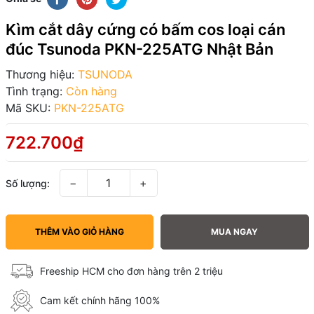
Kìm cắt dây cứng có bấm cos loại cán
đúc Tsunoda PKN-225ATG Nhật Bản
Thương hiệu:
TSUNODA
Tình trạng:
Còn hàng
Mã SKU:
PKN-225ATG
722.700₫
−
+
Số lượng:
THÊM VÀO GIỎ HÀNG
MUA NGAY
Freeship HCM cho đơn hàng trên 2 triệu
Cam kết chính hãng 100%