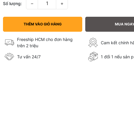
−
+
Số lượng:
THÊM VÀO GIỎ HÀNG
MUA NGA
Freeship HCM cho đơn hàng
Cam kết chính 
trên 2 triệu
Tư vấn 24/7
1 đổi 1 nếu sản p