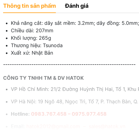
Thông tin sản phẩm
Đánh giá
Khả năng cắt: dây sắt mềm: 3.2mm; dây đồng: 5.0mm;
Chiều dài: 207mm
Khối lượng: 265g
Thương hiệu: Tsunoda
Xuất xứ: Nhật Bản
-------------------------------------------------------------
CÔNG TY TNHH TM & DV HATOK
VP Hồ Chí Minh: 21/2 Đường Huỳnh Thị Hai, Tổ 1, Khu P
VP Hà Nội: 19 Ngõ 48, Ngọc Trì, Tổ 7, P. Thạch Bàn, Q.
Hotline:
0983.767.458 – 0975.977.458
Email:
hatok2012@gmail.com – sales@hatok.vn