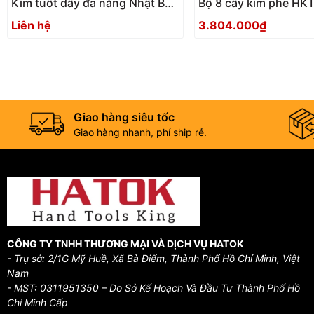
Kìm tuốt dây đa năng Nhật Bản
Bộ 8 cây kìm phe HK
Tsunoda MWS-200
Nhật Bản
Liên hệ
3.804.000₫
Giao hàng siêu tốc
Giao hàng nhanh, phí ship rẻ.
CÔNG TY TNHH THƯƠNG MẠI VÀ DỊCH VỤ HATOK
- Trụ sở: 2/1G Mỹ Huề, Xã Bà Điểm, Thành Phố Hồ Chí Minh, Việt
Nam
- MST: 0311951350 – Do Sở Kế Hoạch Và Đầu Tư Thành Phố Hồ
Chí Minh Cấp