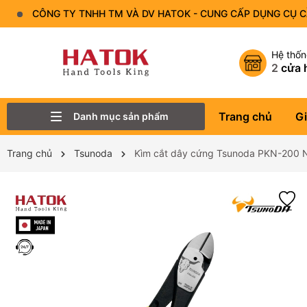
CÔNG TY TNHH TM VÀ DV HATOK - CUNG CẤP DỤNG CỤ 
Hệ thố
2
cửa 
Trang chủ
Gi
Danh mục sản phẩm
Thiết Bị Đo - Dụng cụ đo
Lục Giác
Tô Vít - Mũi Vít
Bộ Dụng Cụ
Đầu Tuýp (Đầu Khẩu)
Tay Vặn
Mỏ Lết
Cờ Lê
Trang chủ
Tsunoda
Kìm cắt dây cứng Tsunoda PKN-200 