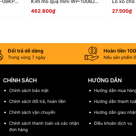
T-08KP
Kìm mỏ quạ mini WP-100BJ
Lò xo cho
Tsunoda Nhật Bản
462.800₫
27.500₫
Đổi trả dễ dàng
Hoàn tiền 10
Trong vòng 7 ngày
Nếu sản phẩm lỗi
CHÍNH SÁCH
HƯỚNG DẪN
Chính sách bảo mật
Hướng dẫn mua hàn
Chính sách đổi trả, hoàn tiền
Hướng dẫn thanh to
Chính sách vận chuyển
Hướng dẫn giao nhậ
Chính sách thanh toán và xác nhận
Điều khoản dịch vụ
đơn hàng