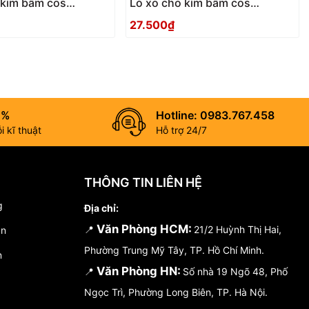
 kìm bấm cos
Lò xo cho kìm bấm cos
TSUNODA TP-S1
TSUNODA TP-S
27.500₫
0%
Hotline: 0983.767.458
 kĩ thuật
Hỗ trợ 24/7
THÔNG TIN LIÊN HỆ
g
Địa chỉ:
Văn Phòng HCM:
📍
21/2 Huỳnh Thị Hai,
án
Phường Trung Mỹ Tây, TP. Hồ Chí Minh.
n
Văn Phòng HN:
📍
Số nhà 19 Ngõ 48, Phố
Ngọc Trì, Phường Long Biên, TP. Hà Nội.