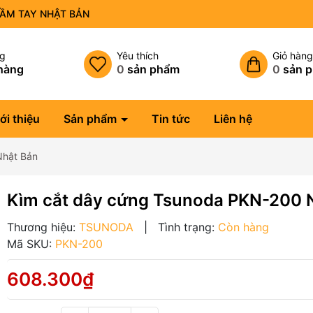
CẦM TAY NHẬT BẢN
ng
Yêu thích
Giỏ hàn
hàng
0
sản phẩm
0
sản 
ới thiệu
Sản phẩm
Tin tức
Liên hệ
Nhật Bản
Kìm cắt dây cứng Tsunoda PKN-200 
Thương hiệu:
TSUNODA
|
Tình trạng:
Còn hàng
Mã SKU:
PKN-200
608.300₫