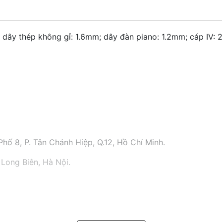
 dây thép không gỉ: 1.6mm; dây đàn piano: 1.2mm; cáp IV:
hố 8, P. Tân Chánh Hiệp, Q.12, Hồ Chí Minh.
 Long Biên, Hà Nội.