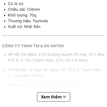
Có lò xò
Chiều dài: 126mm
Khối lượng: 70g
Thương hiệu: Tsunoda
Xuất xứ: Nhật Bản
-------------------------------------------------------------
CÔNG TY TNHH TM & DV HATOK
VP Hồ Chí Minh: 21/2 Đường Huỳnh Thị Hai, Tổ 1, Khu
Phố 8, P. Tân Chánh Hiệp, Q.12, Hồ Chí Minh.
VP Hà Nội: 19 Ngõ 48, Ngọc Trì, Tổ 7, P. Thạch Bàn,
Q. Long Biên, Hà Nội.
Hotline:
0983.767.458 – 0975.977.458
Email:
hatok2012@gmail.com – sales@hatok.vn
Xem thêm