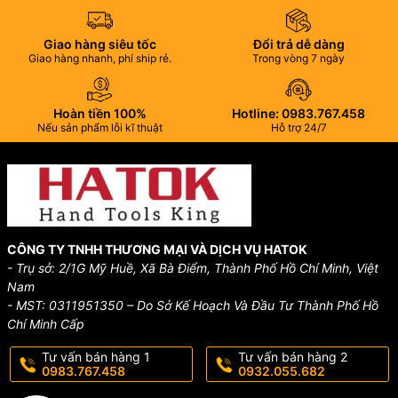
Giao hàng siêu tốc
Đổi trả dễ dàng
Giao hàng nhanh, phí ship rẻ.
Trong vòng 7 ngày
Hoàn tiền 100%
Hotline: 0983.767.458
Nếu sản phẩm lỗi kĩ thuật
Hỗ trợ 24/7
CÔNG TY TNHH THƯƠNG MẠI VÀ DỊCH VỤ HATOK
- Trụ sở: 2/1G Mỹ Huề, Xã Bà Điểm, Thành Phố Hồ Chí Minh, Việt
Nam
- MST: 0311951350 – Do Sở Kế Hoạch Và Đầu Tư Thành Phố Hồ
Chí Minh Cấp
Tư vấn bán hàng 1
Tư vấn bán hàng 2
0983.767.458
0932.055.682