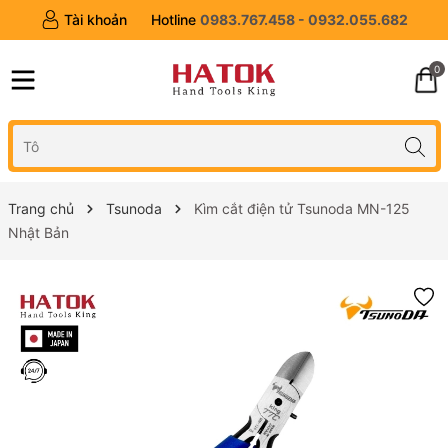
Tài khoản
Hotline
0983.767.458 - 0932.055.682
0
Trang chủ
Tsunoda
Kìm cắt điện tử Tsunoda MN-125
Nhật Bản